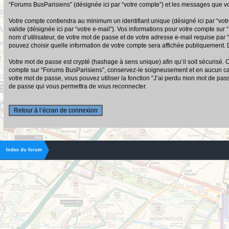
“Forums BusParisiens” (désignée ici par “votre compte”) et les messages que vo
Votre compte contiendra au minimum un identifiant unique (désigné ici par “votr
valide (désignée ici par “votre e-mail”). Vos informations pour votre compte su
nom d’utilisateur, de votre mot de passe et de votre adresse e-mail requise par 
pouvez choisir quelle information de votre compte sera affichée publiquement. D
Votre mot de passe est crypté (hashage à sens unique) afin qu’il soit sécurisé.
compte sur “Forums BusParisiens”, conservez-le soigneusement et en aucun cas
votre mot de passe, vous pouvez utiliser la fonction “J’ai perdu mon mot de pas
de passe qui vous permettra de vous reconnecter.
Retour à l’écran de connexion
Index du forum