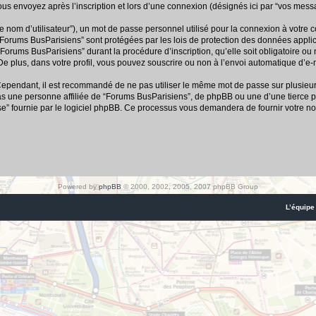
us envoyez après l’inscription et lors d’une connexion (désignés ici par “vos mess
e nom d’utilisateur”), un mot de passe personnel utilisé pour la connexion à votre 
r “Forums BusParisiens” sont protégées par les lois de protection des données appl
“Forums BusParisiens” durant la procédure d’inscription, qu’elle soit obligatoire ou
e plus, dans votre profil, vous pouvez souscrire ou non à l’envoi automatique d’e-m
 Cependant, il est recommandé de ne pas utiliser le même mot de passe sur plusieurs 
 une personne affiliée de “Forums BusParisiens”, de phpBB ou une d’une tierce p
se” fournie par le logiciel phpBB. Ce processus vous demandera de fournir votre nom
Powered by
phpBB
© 2000, 2002, 2005, 2007 phpBB Group
L’équipe