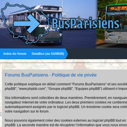
Index du forum
DataBus (au 01/08/26)
Forums BusParisiens - Politique de vie privée
Cette politique explique en détail comment “Forums BusParisiens” et ses sociétés a
phpBB”, “www.phpbb.com”, “Groupe phpBB”, “Equipes phpBB”) utilisent n’importe q
Vos informations sont collectées de deux manières. Premièrement, en naviguant s
navigateur internet de votre ordinateur. Les deux premiers cookies ne contiennent q
automatiquement assignés par le logiciel phpBB. Un troisième cookie sera créé u
votre navigation sur le forum .
Nous pouvons également créer des cookies externes au logiciel phpBB tout en n
phpBB. La seconde manière est de récupérer l’information que vous nous envoyez et