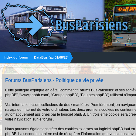
Index du forum
DataBus (au 01/08/26)
Forums BusParisiens - Politique de vie privée
Cette politique explique en détail comment “Forums BusParisiens” et ses sociétés a
phpBB”, “www.phpbb.com”, “Groupe phpBB”, “Equipes phpBB”) utilisent n’importe q
Vos informations sont collectées de deux manières. Premièrement, en naviguant s
navigateur internet de votre ordinateur. Les deux premiers cookies ne contiennent q
automatiquement assignés par le logiciel phpBB. Un troisième cookie sera créé u
votre navigation sur le forum .
Nous pouvons également créer des cookies externes au logiciel phpBB tout en n
phpBB. La seconde manière est de récupérer l’information que vous nous envoyez et