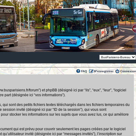
Thème:
FAQ
M’enregistrer
Connexion
usparisiens.fr/forum”) et phpBB (désigné ici par “ils”, “eux”, “leur”, “logiciel
 part (désignée ici “vos informations”).
ui sont des petits fichiers textes téléchargés dans les fichiers temporaires du
de session invité (désigné ici par “ID de la session”), qui vous sont
pour stocker les informations sur les sujets que vous avez lus, ce qui améliore
ument qui est prévu pour couvrir seulement les pages créées par le logiciel
u’utilisateur invité (désignée ici par “messages invités”), l’inscription sur