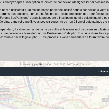
us envoyez après l’inscription et lors d’une connexion (désignés ici par “vos mess
e nom d’utilisateur”), un mot de passe personnel utilisé pour la connexion à votre 
r “Forums BusParisiens” sont protégées par les lois de protection des données appl
“Forums BusParisiens” durant la procédure d’inscription, qu’elle soit obligatoire ou
e plus, dans votre profil, vous pouvez souscrire ou non à l’envoi automatique d’e-m
 Cependant, il est recommandé de ne pas utiliser le même mot de passe sur plusieurs 
 une personne affiliée de “Forums BusParisiens”, de phpBB ou une d’une tierce p
se” fournie par le logiciel phpBB. Ce processus vous demandera de fournir votre nom
Powered by
phpBB
© 2000, 2002, 2005, 2007 phpBB Group
L’équipe