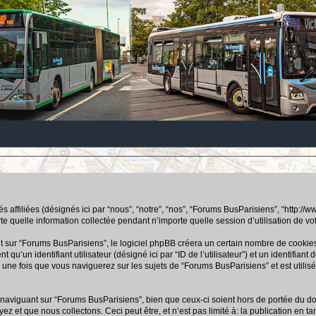
ffiliées (désignés ici par “nous”, “notre”, “nos”, “Forums BusParisiens”, “http://www.b
uelle information collectée pendant n’importe quelle session d’utilisation de votre
ur “Forums BusParisiens”, le logiciel phpBB créera un certain nombre de cookies, q
u’un identifiant utilisateur (désigné ici par “ID de l’utilisateur”) et un identifiant 
ne fois que vous naviguerez sur les sujets de “Forums BusParisiens” et est utilisé 
aviguant sur “Forums BusParisiens”, bien que ceux-ci soient hors de portée du doc
 que nous collectons. Ceci peut être, et n’est pas limité à: la publication en tant q