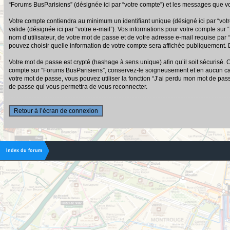
“Forums BusParisiens” (désignée ici par “votre compte”) et les messages que vo
Votre compte contiendra au minimum un identifiant unique (désigné ici par “votr
valide (désignée ici par “votre e-mail”). Vos informations pour votre compte su
nom d’utilisateur, de votre mot de passe et de votre adresse e-mail requise par 
pouvez choisir quelle information de votre compte sera affichée publiquement. D
Votre mot de passe est crypté (hashage à sens unique) afin qu’il soit sécurisé.
compte sur “Forums BusParisiens”, conservez-le soigneusement et en aucun cas
votre mot de passe, vous pouvez utiliser la fonction “J’ai perdu mon mot de pas
de passe qui vous permettra de vous reconnecter.
Retour à l’écran de connexion
Index du forum