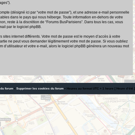
ages”).
compte (désigné ici par “votre mot de passe”), et une adresse e-mail personnelle
icables dans le pays qui nous héberge. Toute information en-dehors de votre
 non, reste à la discrétion de “Forums BusParisiens”. Dans tous les cas, vous
ail par le logiciel phpBB.
sites internet différents. Votre mot de passe est le moyen d’accès à votre
artie ne peut vous demander légitimement votre mot de passe. Si vous oubliez
 d’utilisateur et votre e-mail, alors le logiciel phpBB générera un nouveau mot
 du forum
•
Supprimer les cookies du forum
• Heures au format UTC + 1 heure [ Heure d’été ]