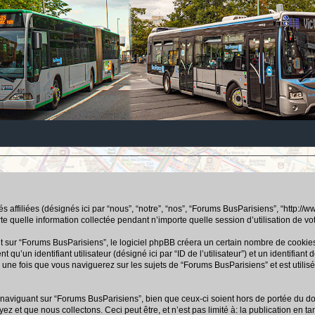
ffiliées (désignés ici par “nous”, “notre”, “nos”, “Forums BusParisiens”, “http://www.b
uelle information collectée pendant n’importe quelle session d’utilisation de votre
ur “Forums BusParisiens”, le logiciel phpBB créera un certain nombre de cookies, q
u’un identifiant utilisateur (désigné ici par “ID de l’utilisateur”) et un identifiant 
ne fois que vous naviguerez sur les sujets de “Forums BusParisiens” et est utilisé 
aviguant sur “Forums BusParisiens”, bien que ceux-ci soient hors de portée du doc
 que nous collectons. Ceci peut être, et n’est pas limité à: la publication en tant q