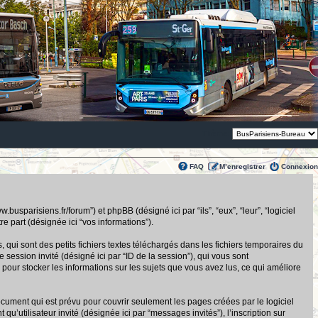
Thème:
FAQ
M’enregistrer
Connexion
usparisiens.fr/forum”) et phpBB (désigné ici par “ils”, “eux”, “leur”, “logiciel
 part (désignée ici “vos informations”).
ui sont des petits fichiers textes téléchargés dans les fichiers temporaires du
de session invité (désigné ici par “ID de la session”), qui vous sont
pour stocker les informations sur les sujets que vous avez lus, ce qui améliore
ument qui est prévu pour couvrir seulement les pages créées par le logiciel
u’utilisateur invité (désignée ici par “messages invités”), l’inscription sur