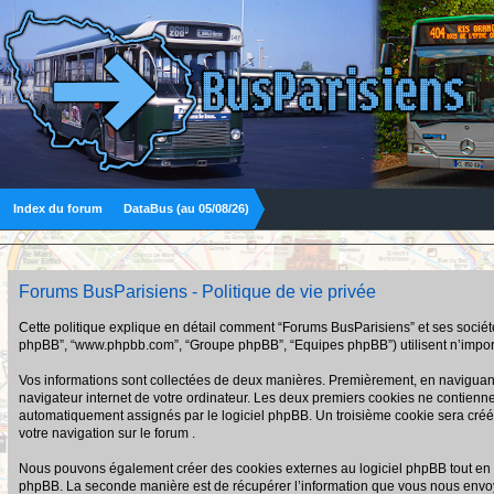
Index du forum
DataBus (au 05/08/26)
Forums BusParisiens - Politique de vie privée
Cette politique explique en détail comment “Forums BusParisiens” et ses sociétés a
phpBB”, “www.phpbb.com”, “Groupe phpBB”, “Equipes phpBB”) utilisent n’importe q
Vos informations sont collectées de deux manières. Premièrement, en naviguant s
navigateur internet de votre ordinateur. Les deux premiers cookies ne contiennent q
automatiquement assignés par le logiciel phpBB. Un troisième cookie sera créé u
votre navigation sur le forum .
Nous pouvons également créer des cookies externes au logiciel phpBB tout en n
phpBB. La seconde manière est de récupérer l’information que vous nous envoyez et