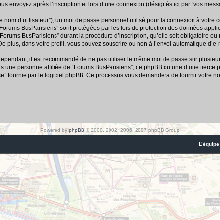
us envoyez après l’inscription et lors d’une connexion (désignés ici par “vos mess
e nom d’utilisateur”), un mot de passe personnel utilisé pour la connexion à votre 
r “Forums BusParisiens” sont protégées par les lois de protection des données appl
“Forums BusParisiens” durant la procédure d’inscription, qu’elle soit obligatoire ou
e plus, dans votre profil, vous pouvez souscrire ou non à l’envoi automatique d’e-m
 Cependant, il est recommandé de ne pas utiliser le même mot de passe sur plusieurs 
 une personne affiliée de “Forums BusParisiens”, de phpBB ou une d’une tierce p
se” fournie par le logiciel phpBB. Ce processus vous demandera de fournir votre nom
Powered by
phpBB
© 2000, 2002, 2005, 2007 phpBB Group
L’équipe