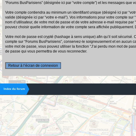
“Forums BusParisiens” (désignée ici par “votre compte”) et les messages que vo
Votre compte contiendra au minimum un identifiant unique (désigné ici par “votr
valide (désignée ici par “votre e-mail”). Vos informations pour votre compte su
nom d’utilisateur, de votre mot de passe et de votre adresse e-mail requise par 
pouvez choisir quelle information de votre compte sera affichée publiquement. D
Votre mot de passe est crypté (hashage à sens unique) afin qu’il soit sécurisé.
compte sur “Forums BusParisiens”, conservez-le soigneusement et en aucun cas
votre mot de passe, vous pouvez utiliser la fonction “J’ai perdu mon mot de pas
de passe qui vous permettra de vous reconnecter.
Retour à l’écran de connexion
Index du forum