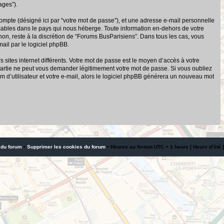
ages”).
compte (désigné ici par “votre mot de passe”), et une adresse e-mail personnelle
icables dans le pays qui nous héberge. Toute information en-dehors de votre
 non, reste à la discrétion de “Forums BusParisiens”. Dans tous les cas, vous
ail par le logiciel phpBB.
sites internet différents. Votre mot de passe est le moyen d’accès à votre
artie ne peut vous demander légitimement votre mot de passe. Si vous oubliez
 d’utilisateur et votre e-mail, alors le logiciel phpBB générera un nouveau mot
 du forum
•
Supprimer les cookies du forum
• Heures au format UTC + 1 heure [ Heure d’été ]