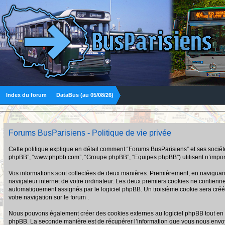
Index du forum
DataBus (au 05/08/26)
Forums BusParisiens - Politique de vie privée
Cette politique explique en détail comment “Forums BusParisiens” et ses sociétés a
phpBB”, “www.phpbb.com”, “Groupe phpBB”, “Equipes phpBB”) utilisent n’importe q
Vos informations sont collectées de deux manières. Premièrement, en naviguant s
navigateur internet de votre ordinateur. Les deux premiers cookies ne contiennent q
automatiquement assignés par le logiciel phpBB. Un troisième cookie sera créé u
votre navigation sur le forum .
Nous pouvons également créer des cookies externes au logiciel phpBB tout en n
phpBB. La seconde manière est de récupérer l’information que vous nous envoyez et