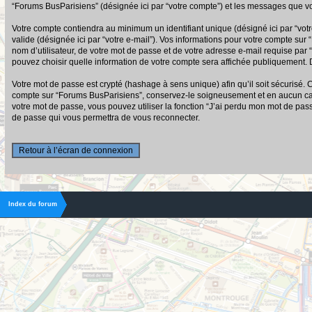
“Forums BusParisiens” (désignée ici par “votre compte”) et les messages que vo
Votre compte contiendra au minimum un identifiant unique (désigné ici par “votr
valide (désignée ici par “votre e-mail”). Vos informations pour votre compte su
nom d’utilisateur, de votre mot de passe et de votre adresse e-mail requise par 
pouvez choisir quelle information de votre compte sera affichée publiquement. D
Votre mot de passe est crypté (hashage à sens unique) afin qu’il soit sécurisé.
compte sur “Forums BusParisiens”, conservez-le soigneusement et en aucun cas
votre mot de passe, vous pouvez utiliser la fonction “J’ai perdu mon mot de pas
de passe qui vous permettra de vous reconnecter.
Retour à l’écran de connexion
Index du forum