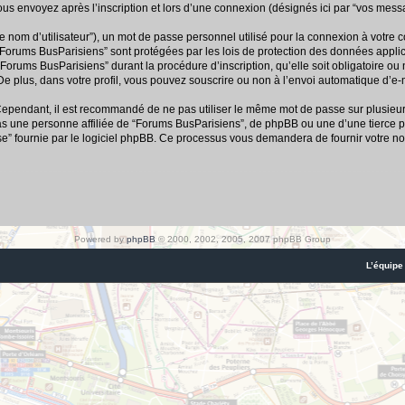
us envoyez après l’inscription et lors d’une connexion (désignés ici par “vos mess
e nom d’utilisateur”), un mot de passe personnel utilisé pour la connexion à votre 
r “Forums BusParisiens” sont protégées par les lois de protection des données appl
“Forums BusParisiens” durant la procédure d’inscription, qu’elle soit obligatoire ou
e plus, dans votre profil, vous pouvez souscrire ou non à l’envoi automatique d’e-m
 Cependant, il est recommandé de ne pas utiliser le même mot de passe sur plusieurs 
 une personne affiliée de “Forums BusParisiens”, de phpBB ou une d’une tierce p
se” fournie par le logiciel phpBB. Ce processus vous demandera de fournir votre nom
Powered by
phpBB
© 2000, 2002, 2005, 2007 phpBB Group
L’équipe