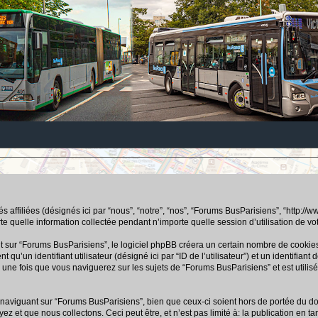
ffiliées (désignés ici par “nous”, “notre”, “nos”, “Forums BusParisiens”, “http://www.b
uelle information collectée pendant n’importe quelle session d’utilisation de votre
ur “Forums BusParisiens”, le logiciel phpBB créera un certain nombre de cookies, q
u’un identifiant utilisateur (désigné ici par “ID de l’utilisateur”) et un identifiant 
ne fois que vous naviguerez sur les sujets de “Forums BusParisiens” et est utilisé 
aviguant sur “Forums BusParisiens”, bien que ceux-ci soient hors de portée du doc
 que nous collectons. Ceci peut être, et n’est pas limité à: la publication en tant q