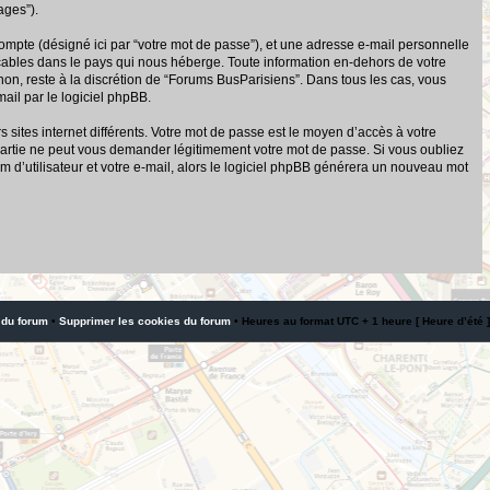
ages”).
compte (désigné ici par “votre mot de passe”), et une adresse e-mail personnelle
icables dans le pays qui nous héberge. Toute information en-dehors de votre
 non, reste à la discrétion de “Forums BusParisiens”. Dans tous les cas, vous
ail par le logiciel phpBB.
sites internet différents. Votre mot de passe est le moyen d’accès à votre
artie ne peut vous demander légitimement votre mot de passe. Si vous oubliez
 d’utilisateur et votre e-mail, alors le logiciel phpBB générera un nouveau mot
 du forum
•
Supprimer les cookies du forum
• Heures au format UTC + 1 heure [ Heure d’été ]