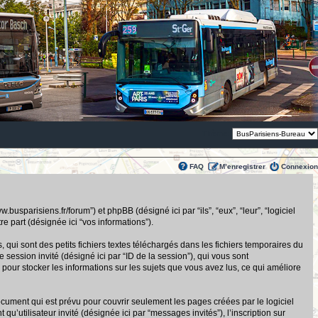
Thème:
FAQ
M’enregistrer
Connexion
usparisiens.fr/forum”) et phpBB (désigné ici par “ils”, “eux”, “leur”, “logiciel
 part (désignée ici “vos informations”).
ui sont des petits fichiers textes téléchargés dans les fichiers temporaires du
de session invité (désigné ici par “ID de la session”), qui vous sont
pour stocker les informations sur les sujets que vous avez lus, ce qui améliore
ument qui est prévu pour couvrir seulement les pages créées par le logiciel
u’utilisateur invité (désignée ici par “messages invités”), l’inscription sur