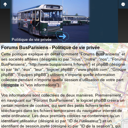
Politique de vie privée
Forums BusParisiens - Politique de vie privée
Cette politique explique en détail comment “Forums BusParisiens” et
ses sociétés affiliées (désignés ici par “nous”, “notre”, “nos”, “Forums
BusParisiens”, “http://www.busparisiens.fr/forum”) et phpBB (désigné
ici par “ils”, “eux”, “leur”, “logiciel phpBB”, “www.phpbb.com”, “Groupe
phpBB”, “Equipes phpBB”) utilisent n’importe quelle information
collectée pendant n’importe quelle session d’utilisation de votre part
(désignée ici “vos informations”).
Vos informations sont collectées de deux manières. Premièrement,
en naviguant sur “Forums BusParisiens”, le logiciel phpBB créera un
certain nombre de cookies, qui sont des petits fichiers textes
téléchargés dans les fichiers temporaires du navigateur internet de
votre ordinateur. Les deux premiers cookies ne contiennent qu’un
identifiant utilisateur (désigné ici par “ID de l’utilisateur”) et un
identifiant de session invité (désigné ici par “ID de la session”), qui