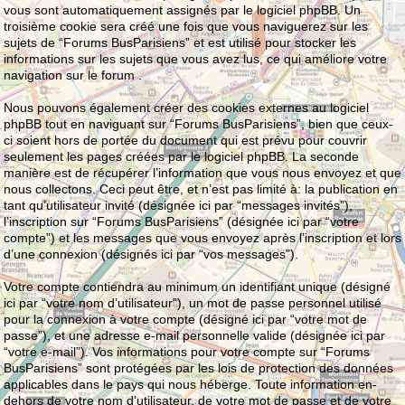
vous sont automatiquement assignés par le logiciel phpBB. Un
troisième cookie sera créé une fois que vous naviguerez sur les
sujets de “Forums BusParisiens” et est utilisé pour stocker les
informations sur les sujets que vous avez lus, ce qui améliore votre
navigation sur le forum .
Nous pouvons également créer des cookies externes au logiciel
phpBB tout en naviguant sur “Forums BusParisiens”, bien que ceux-
ci soient hors de portée du document qui est prévu pour couvrir
seulement les pages créées par le logiciel phpBB. La seconde
manière est de récupérer l’information que vous nous envoyez et que
nous collectons. Ceci peut être, et n’est pas limité à: la publication en
tant qu’utilisateur invité (désignée ici par “messages invités”),
l’inscription sur “Forums BusParisiens” (désignée ici par “votre
compte”) et les messages que vous envoyez après l’inscription et lors
d’une connexion (désignés ici par “vos messages”).
Votre compte contiendra au minimum un identifiant unique (désigné
ici par “votre nom d’utilisateur”), un mot de passe personnel utilisé
pour la connexion à votre compte (désigné ici par “votre mot de
passe”), et une adresse e-mail personnelle valide (désignée ici par
“votre e-mail”). Vos informations pour votre compte sur “Forums
BusParisiens” sont protégées par les lois de protection des données
applicables dans le pays qui nous héberge. Toute information en-
dehors de votre nom d’utilisateur, de votre mot de passe et de votre