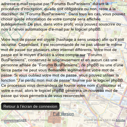
adresse e-mail requise par “Forums BusParisiens” durant la
procédure d’inscription, qu’elle soit obligatoire ou non, reste à la
discrétion de “Forums BusParisiens”. Dans tous les cas, vous pouvez
choisir quelle information de votre compte sera affichée
publiquement. De plus, dans votre profil, vous pouvez souscrire ou
non à l’envoi automatique d’e-mail par le logiciel phpBB.
Votre mot de passe est crypté (hashage à sens unique) afin qu’il soit
sécurisé. Cependant, il est recommandé de ne pas utiliser le même
mot de passe sur plusieurs sites internet différents. Votre mot de
passe est le moyen d’accès à votre compte sur “Forums
BusParisiens”, conservez-le soigneusement et en aucun cas une
personne affiliée de “Forums BusParisiens”, de phpBB ou une d’une
tierce partie ne peut vous demander légitimement votre mot de
passe. Si vous oubliez votre mot de passe, vous pouvez utiliser la
fonction “J’ai perdu mon mot de passe” fournie par le logiciel phpBB.
Ce processus vous demandera de fournir votre nom d’utilisateur et
votre e-mail, alors le logiciel phpBB générera un nouveau mot de
passe qui vous permettra de vous reconnecter.
Retour à l’écran de connexion
Full Version
Powered by
phpBB
© phpBB Group.
phpBB Mobile / SEO by
Artodia
.