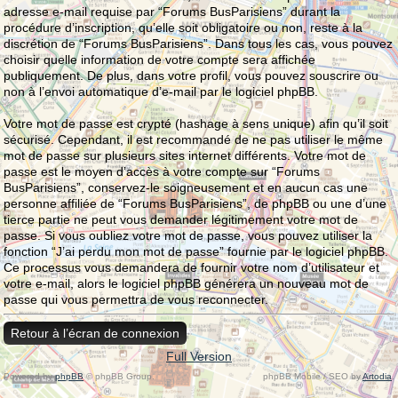
adresse e-mail requise par “Forums BusParisiens” durant la
procédure d’inscription, qu’elle soit obligatoire ou non, reste à la
discrétion de “Forums BusParisiens”. Dans tous les cas, vous pouvez
choisir quelle information de votre compte sera affichée
publiquement. De plus, dans votre profil, vous pouvez souscrire ou
non à l’envoi automatique d’e-mail par le logiciel phpBB.
Votre mot de passe est crypté (hashage à sens unique) afin qu’il soit
sécurisé. Cependant, il est recommandé de ne pas utiliser le même
mot de passe sur plusieurs sites internet différents. Votre mot de
passe est le moyen d’accès à votre compte sur “Forums
BusParisiens”, conservez-le soigneusement et en aucun cas une
personne affiliée de “Forums BusParisiens”, de phpBB ou une d’une
tierce partie ne peut vous demander légitimement votre mot de
passe. Si vous oubliez votre mot de passe, vous pouvez utiliser la
fonction “J’ai perdu mon mot de passe” fournie par le logiciel phpBB.
Ce processus vous demandera de fournir votre nom d’utilisateur et
votre e-mail, alors le logiciel phpBB générera un nouveau mot de
passe qui vous permettra de vous reconnecter.
Retour à l’écran de connexion
Full Version
Powered by
phpBB
© phpBB Group.
phpBB Mobile / SEO by
Artodia
.