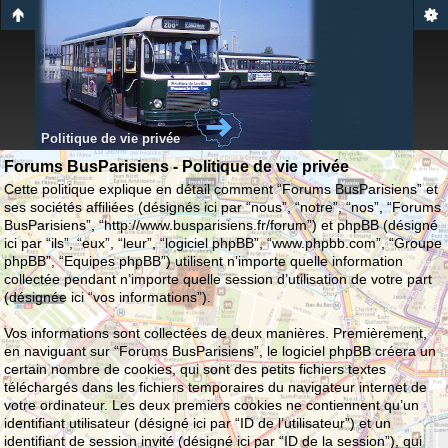
Politique de vie privée
Forums BusParisiens - Politique de vie privée
Cette politique explique en détail comment “Forums BusParisiens” et
ses sociétés affiliées (désignés ici par “nous”, “notre”, “nos”, “Forums
BusParisiens”, “http://www.busparisiens.fr/forum”) et phpBB (désigné
ici par “ils”, “eux”, “leur”, “logiciel phpBB”, “www.phpbb.com”, “Groupe
phpBB”, “Equipes phpBB”) utilisent n’importe quelle information
collectée pendant n’importe quelle session d’utilisation de votre part
(désignée ici “vos informations”).
Vos informations sont collectées de deux manières. Premièrement,
en naviguant sur “Forums BusParisiens”, le logiciel phpBB créera un
certain nombre de cookies, qui sont des petits fichiers textes
téléchargés dans les fichiers temporaires du navigateur internet de
votre ordinateur. Les deux premiers cookies ne contiennent qu’un
identifiant utilisateur (désigné ici par “ID de l’utilisateur”) et un
identifiant de session invité (désigné ici par “ID de la session”), qui