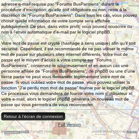
adresse e-mail requise par “Forums BusParisiens” durant la
procédure d’inscription, qu’elle soit obligatoire ou non, reste à la
discrétion de “Forums BusParisiens”. Dans tous les cas, vous pouvez
choisir quelle information de votre compte sera affichée
publiquement. De plus, dans votre profil, vous pouvez souscrire ou
non à l’envoi automatique d’e-mail par le logiciel phpBB.
Votre mot de passe est crypté (hashage à sens unique) afin qu’il soit
sécurisé. Cependant, il est recommandé de ne pas utiliser le même
mot de passe sur plusieurs sites internet différents. Votre mot de
passe est le moyen d’accès à votre compte sur “Forums
BusParisiens”, conservez-le soigneusement et en aucun cas une
personne affiliée de “Forums BusParisiens”, de phpBB ou une d’une
tierce partie ne peut vous demander légitimement votre mot de
passe. Si vous oubliez votre mot de passe, vous pouvez utiliser la
fonction “J’ai perdu mon mot de passe” fournie par le logiciel phpBB.
Ce processus vous demandera de fournir votre nom d’utilisateur et
votre e-mail, alors le logiciel phpBB générera un nouveau mot de
passe qui vous permettra de vous reconnecter.
Retour à l’écran de connexion
Full Version
Powered by
phpBB
© phpBB Group.
phpBB Mobile / SEO by
Artodia
.