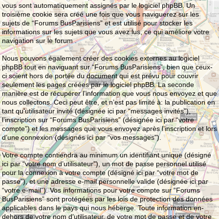
vous sont automatiquement assignés par le logiciel phpBB. Un
troisième cookie sera créé une fois que vous naviguerez sur les
sujets de “Forums BusParisiens” et est utilisé pour stocker les
informations sur les sujets que vous avez lus, ce qui améliore votre
navigation sur le forum .
Nous pouvons également créer des cookies externes au logiciel
phpBB tout en naviguant sur “Forums BusParisiens”, bien que ceux-
ci soient hors de portée du document qui est prévu pour couvrir
seulement les pages créées par le logiciel phpBB. La seconde
manière est de récupérer l’information que vous nous envoyez et que
nous collectons. Ceci peut être, et n’est pas limité à: la publication en
tant qu’utilisateur invité (désignée ici par “messages invités”),
l’inscription sur “Forums BusParisiens” (désignée ici par “votre
compte”) et les messages que vous envoyez après l’inscription et lors
d’une connexion (désignés ici par “vos messages”).
Votre compte contiendra au minimum un identifiant unique (désigné
ici par “votre nom d’utilisateur”), un mot de passe personnel utilisé
pour la connexion à votre compte (désigné ici par “votre mot de
passe”), et une adresse e-mail personnelle valide (désignée ici par
“votre e-mail”). Vos informations pour votre compte sur “Forums
BusParisiens” sont protégées par les lois de protection des données
applicables dans le pays qui nous héberge. Toute information en-
dehors de votre nom d’utilisateur, de votre mot de passe et de votre