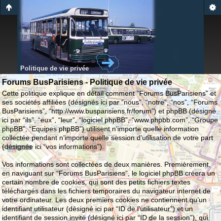
Politique de vie privée
Forums BusParisiens - Politique de vie privée
Cette politique explique en détail comment “Forums BusParisiens” et
ses sociétés affiliées (désignés ici par “nous”, “notre”, “nos”, “Forums
BusParisiens”, “http://www.busparisiens.fr/forum”) et phpBB (désigné
ici par “ils”, “eux”, “leur”, “logiciel phpBB”, “www.phpbb.com”, “Groupe
phpBB”, “Equipes phpBB”) utilisent n’importe quelle information
collectée pendant n’importe quelle session d’utilisation de votre part
(désignée ici “vos informations”).
Vos informations sont collectées de deux manières. Premièrement,
en naviguant sur “Forums BusParisiens”, le logiciel phpBB créera un
certain nombre de cookies, qui sont des petits fichiers textes
téléchargés dans les fichiers temporaires du navigateur internet de
votre ordinateur. Les deux premiers cookies ne contiennent qu’un
identifiant utilisateur (désigné ici par “ID de l’utilisateur”) et un
identifiant de session invité (désigné ici par “ID de la session”), qui