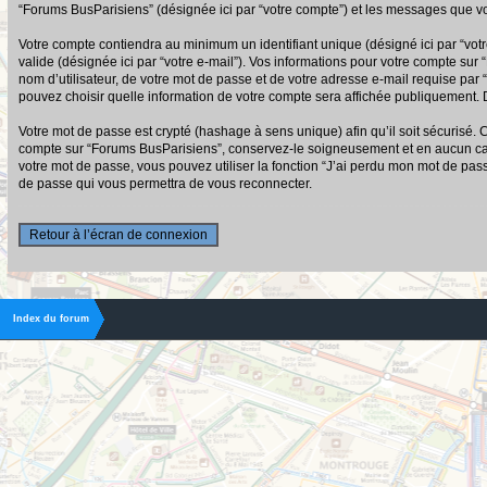
“Forums BusParisiens” (désignée ici par “votre compte”) et les messages que vo
Votre compte contiendra au minimum un identifiant unique (désigné ici par “votr
valide (désignée ici par “votre e-mail”). Vos informations pour votre compte su
nom d’utilisateur, de votre mot de passe et de votre adresse e-mail requise par 
pouvez choisir quelle information de votre compte sera affichée publiquement. D
Votre mot de passe est crypté (hashage à sens unique) afin qu’il soit sécurisé.
compte sur “Forums BusParisiens”, conservez-le soigneusement et en aucun cas
votre mot de passe, vous pouvez utiliser la fonction “J’ai perdu mon mot de pas
de passe qui vous permettra de vous reconnecter.
Retour à l’écran de connexion
Index du forum