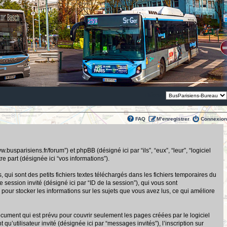
Thème:
FAQ
M’enregistrer
Connexion
usparisiens.fr/forum”) et phpBB (désigné ici par “ils”, “eux”, “leur”, “logiciel
 part (désignée ici “vos informations”).
ui sont des petits fichiers textes téléchargés dans les fichiers temporaires du
de session invité (désigné ici par “ID de la session”), qui vous sont
pour stocker les informations sur les sujets que vous avez lus, ce qui améliore
ument qui est prévu pour couvrir seulement les pages créées par le logiciel
u’utilisateur invité (désignée ici par “messages invités”), l’inscription sur