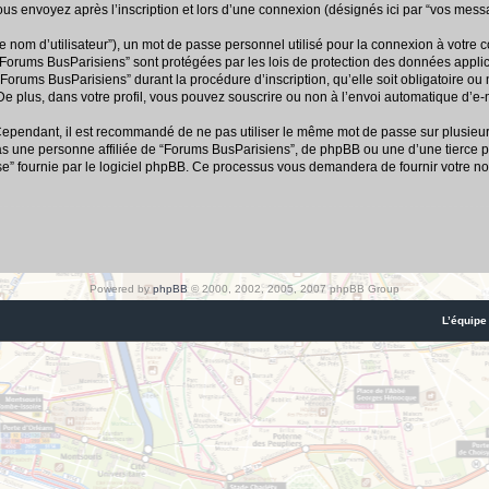
us envoyez après l’inscription et lors d’une connexion (désignés ici par “vos mess
e nom d’utilisateur”), un mot de passe personnel utilisé pour la connexion à votre 
r “Forums BusParisiens” sont protégées par les lois de protection des données appl
“Forums BusParisiens” durant la procédure d’inscription, qu’elle soit obligatoire ou
e plus, dans votre profil, vous pouvez souscrire ou non à l’envoi automatique d’e-m
 Cependant, il est recommandé de ne pas utiliser le même mot de passe sur plusieurs 
 une personne affiliée de “Forums BusParisiens”, de phpBB ou une d’une tierce p
se” fournie par le logiciel phpBB. Ce processus vous demandera de fournir votre nom
Powered by
phpBB
© 2000, 2002, 2005, 2007 phpBB Group
L’équipe