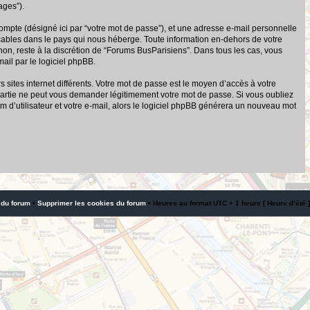
ages”).
compte (désigné ici par “votre mot de passe”), et une adresse e-mail personnelle
icables dans le pays qui nous héberge. Toute information en-dehors de votre
 non, reste à la discrétion de “Forums BusParisiens”. Dans tous les cas, vous
ail par le logiciel phpBB.
sites internet différents. Votre mot de passe est le moyen d’accès à votre
artie ne peut vous demander légitimement votre mot de passe. Si vous oubliez
 d’utilisateur et votre e-mail, alors le logiciel phpBB générera un nouveau mot
 du forum
•
Supprimer les cookies du forum
• Heures au format UTC + 1 heure [ Heure d’été ]