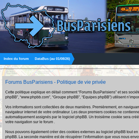
Index du forum
DataBus (au 01/08/26)
Forums BusParisiens - Politique de vie privée
Cette politique explique en détail comment “Forums BusParisiens” et ses sociétés a
phpBB”, “www.phpbb.com”, “Groupe phpBB”, “Equipes phpBB”) utilisent n’importe q
Vos informations sont collectées de deux manières. Premièrement, en naviguant s
navigateur internet de votre ordinateur. Les deux premiers cookies ne contiennent q
automatiquement assignés par le logiciel phpBB. Un troisième cookie sera créé u
votre navigation sur le forum .
Nous pouvons également créer des cookies externes au logiciel phpBB tout en n
phpBB. La seconde manière est de récupérer l’information que vous nous envoyez et