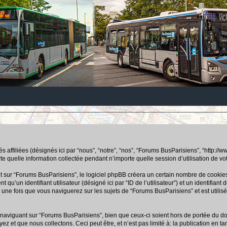
ffiliées (désignés ici par “nous”, “notre”, “nos”, “Forums BusParisiens”, “http://www.b
uelle information collectée pendant n’importe quelle session d’utilisation de votre
ur “Forums BusParisiens”, le logiciel phpBB créera un certain nombre de cookies, q
u’un identifiant utilisateur (désigné ici par “ID de l’utilisateur”) et un identifiant 
ne fois que vous naviguerez sur les sujets de “Forums BusParisiens” et est utilisé 
aviguant sur “Forums BusParisiens”, bien que ceux-ci soient hors de portée du doc
 que nous collectons. Ceci peut être, et n’est pas limité à: la publication en tant q