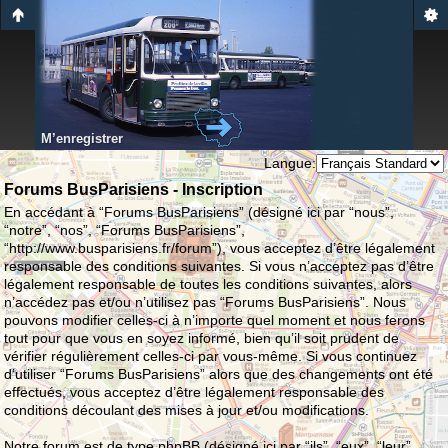
M’enregistrer
Langue:
Forums BusParisiens - Inscription
En accédant à “Forums BusParisiens” (désigné ici par “nous”,
“notre”, “nos”, “Forums BusParisiens”,
“http://www.busparisiens.fr/forum”), vous acceptez d’être légalement
responsable des conditions suivantes. Si vous n’acceptez pas d’être
légalement responsable de toutes les conditions suivantes, alors
n’accédez pas et/ou n’utilisez pas “Forums BusParisiens”. Nous
pouvons modifier celles-ci à n’importe quel moment et nous ferons
tout pour que vous en soyez informé, bien qu’il soit prudent de
vérifier régulièrement celles-ci par vous-même. Si vous continuez
d’utiliser “Forums BusParisiens” alors que des changements ont été
effectués, vous acceptez d’être légalement responsable des
conditions découlant des mises à jour et/ou modifications.
Notre forum est de type phpBB (désigné ici par “ils”, “eux”, “leur”,