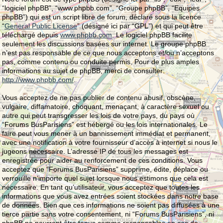
“logiciel phpBB”, “www.phpbb.com”, “Groupe phpBB”, “Equipes
phpBB”) qui est un script libre de forum, déclaré sous la licence
“
General Public License
” (désigné ici par “GPL”) et qui peut être
téléchargé depuis
www.phpbb.com
. Le logiciel phpBB facilite
seulement les discussions basées sur internet. Le groupe phpBB
n’est pas responsable de ce que nous acceptons et/ou n’acceptons
pas, comme contenu ou conduite permis. Pour de plus amples
informations au sujet de phpBB, merci de consulter:
http://www.phpbb.com/
.
Vous acceptez de ne pas publier de contenu abusif, obscène,
vulgaire, diffamatoire, choquant, menaçant, à caractère sexuel ou
autre qui peut transgresser les lois de votre pays, du pays où
“Forums BusParisiens” est hébergé ou les lois internationales. Le
faire peut vous mener à un bannissement immédiat et permanent,
avec une notification à votre fournisseur d’accès à internet si nous le
jugeons nécessaire. L’adresse IP de tous les messages est
enregistrée pour aider au renforcement de ces conditions. Vous
acceptez que “Forums BusParisiens” supprime, édite, déplace ou
verrouille n’importe quel sujet lorsque nous estimons que cela est
nécessaire. En tant qu’utilisateur, vous acceptez que toutes les
informations que vous avez entrées soient stockées dans notre base
de données. Bien que ces informations ne soient pas diffusées à une
tierce partie sans votre consentement, ni “Forums BusParisiens”, ni