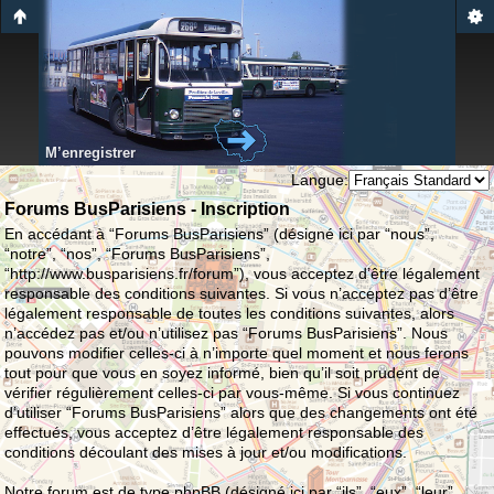
M’enregistrer
Langue:
Forums BusParisiens - Inscription
En accédant à “Forums BusParisiens” (désigné ici par “nous”,
“notre”, “nos”, “Forums BusParisiens”,
“http://www.busparisiens.fr/forum”), vous acceptez d’être légalement
responsable des conditions suivantes. Si vous n’acceptez pas d’être
légalement responsable de toutes les conditions suivantes, alors
n’accédez pas et/ou n’utilisez pas “Forums BusParisiens”. Nous
pouvons modifier celles-ci à n’importe quel moment et nous ferons
tout pour que vous en soyez informé, bien qu’il soit prudent de
vérifier régulièrement celles-ci par vous-même. Si vous continuez
d’utiliser “Forums BusParisiens” alors que des changements ont été
effectués, vous acceptez d’être légalement responsable des
conditions découlant des mises à jour et/ou modifications.
Notre forum est de type phpBB (désigné ici par “ils”, “eux”, “leur”,