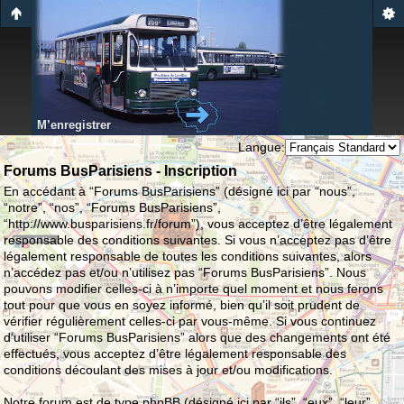
M’enregistrer
Langue:
Forums BusParisiens - Inscription
En accédant à “Forums BusParisiens” (désigné ici par “nous”,
“notre”, “nos”, “Forums BusParisiens”,
“http://www.busparisiens.fr/forum”), vous acceptez d’être légalement
responsable des conditions suivantes. Si vous n’acceptez pas d’être
légalement responsable de toutes les conditions suivantes, alors
n’accédez pas et/ou n’utilisez pas “Forums BusParisiens”. Nous
pouvons modifier celles-ci à n’importe quel moment et nous ferons
tout pour que vous en soyez informé, bien qu’il soit prudent de
vérifier régulièrement celles-ci par vous-même. Si vous continuez
d’utiliser “Forums BusParisiens” alors que des changements ont été
effectués, vous acceptez d’être légalement responsable des
conditions découlant des mises à jour et/ou modifications.
Notre forum est de type phpBB (désigné ici par “ils”, “eux”, “leur”,