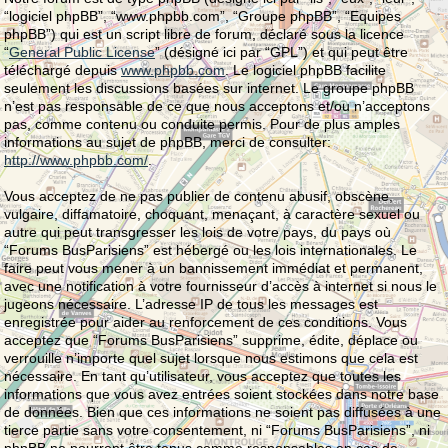
“logiciel phpBB”, “www.phpbb.com”, “Groupe phpBB”, “Equipes
phpBB”) qui est un script libre de forum, déclaré sous la licence
“
General Public License
” (désigné ici par “GPL”) et qui peut être
téléchargé depuis
www.phpbb.com
. Le logiciel phpBB facilite
seulement les discussions basées sur internet. Le groupe phpBB
n’est pas responsable de ce que nous acceptons et/ou n’acceptons
pas, comme contenu ou conduite permis. Pour de plus amples
informations au sujet de phpBB, merci de consulter:
http://www.phpbb.com/
.
Vous acceptez de ne pas publier de contenu abusif, obscène,
vulgaire, diffamatoire, choquant, menaçant, à caractère sexuel ou
autre qui peut transgresser les lois de votre pays, du pays où
“Forums BusParisiens” est hébergé ou les lois internationales. Le
faire peut vous mener à un bannissement immédiat et permanent,
avec une notification à votre fournisseur d’accès à internet si nous le
jugeons nécessaire. L’adresse IP de tous les messages est
enregistrée pour aider au renforcement de ces conditions. Vous
acceptez que “Forums BusParisiens” supprime, édite, déplace ou
verrouille n’importe quel sujet lorsque nous estimons que cela est
nécessaire. En tant qu’utilisateur, vous acceptez que toutes les
informations que vous avez entrées soient stockées dans notre base
de données. Bien que ces informations ne soient pas diffusées à une
tierce partie sans votre consentement, ni “Forums BusParisiens”, ni