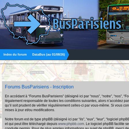
Index du forum
DataBus (au 01/08/26)
Forums BusParisiens - Inscription
En accédant à “Forums BusParisiens” (désigné ici par “nous”, “notre”, “nos”, “F
légalement responsable de toutes les conditions suivantes, alors n’accédez pas
qu’il soit prudent de vérifier régulièrement celles-ci par vous-même. Si vous 
mises à jour et/ou modifications.
Notre forum est de type phpBB (désigné ici par “ils”, “eux”, “leur”, “logiciel p
et qui peut être téléchargé depuis
www.phpbb.com
. Le logiciel phpBB facilit
conduite permis. Pour de plus amples informations au sujet de phpBB, merci de