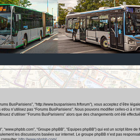
orums BusParisiens”, “http://www.busparisiens.fr/forum”), vous acceptez d’être lég
 et/ou n’utilisez pas “Forums BusParisiens”. Nous pouvons modifier celles-ci à n’
continuez d’utiliser “Forums BusParisiens” alors que des changements ont été effec
hpBB”, “www.phpbb.com”, “Groupe phpBB”, “Equipes phpBB”) qui est un script libre de f
e seulement les discussions basées sur internet. Le groupe phpBB n’est pas respo
 consulter:
http://www.phpbb.com/
.