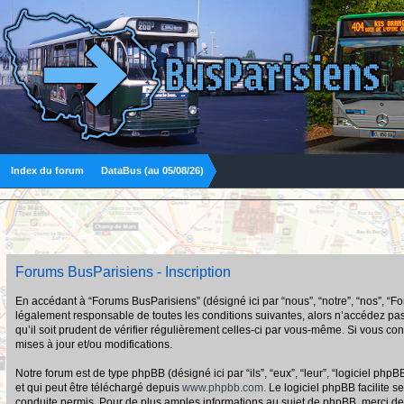
Index du forum
DataBus (au 05/08/26)
Forums BusParisiens - Inscription
En accédant à “Forums BusParisiens” (désigné ici par “nous”, “notre”, “nos”, “F
légalement responsable de toutes les conditions suivantes, alors n’accédez pas
qu’il soit prudent de vérifier régulièrement celles-ci par vous-même. Si vous 
mises à jour et/ou modifications.
Notre forum est de type phpBB (désigné ici par “ils”, “eux”, “leur”, “logiciel p
et qui peut être téléchargé depuis
www.phpbb.com
. Le logiciel phpBB facilit
conduite permis. Pour de plus amples informations au sujet de phpBB, merci de