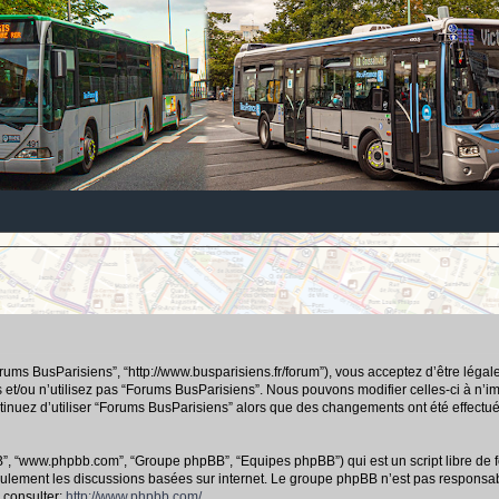
orums BusParisiens”, “http://www.busparisiens.fr/forum”), vous acceptez d’être lég
 et/ou n’utilisez pas “Forums BusParisiens”. Nous pouvons modifier celles-ci à n’
continuez d’utiliser “Forums BusParisiens” alors que des changements ont été effec
hpBB”, “www.phpbb.com”, “Groupe phpBB”, “Equipes phpBB”) qui est un script libre de f
e seulement les discussions basées sur internet. Le groupe phpBB n’est pas respo
 consulter:
http://www.phpbb.com/
.