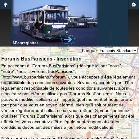
M’enregistrer
Langue:
Forums BusParisiens - Inscription
En accédant à “Forums BusParisiens” (désigné ici par “nous”,
“notre”, “nos”, “Forums BusParisiens”,
“http://www.busparisiens.fr/forum”), vous acceptez d’être légalement
responsable des conditions suivantes. Si vous n’acceptez pas d’être
légalement responsable de toutes les conditions suivantes, alors
n’accédez pas et/ou n’utilisez pas “Forums BusParisiens”. Nous
pouvons modifier celles-ci à n’importe quel moment et nous ferons
tout pour que vous en soyez informé, bien qu’il soit prudent de
vérifier régulièrement celles-ci par vous-même. Si vous continuez
d’utiliser “Forums BusParisiens” alors que des changements ont été
effectués, vous acceptez d’être légalement responsable des
conditions découlant des mises à jour et/ou modifications.
Notre forum est de type phpBB (désigné ici par “ils”, “eux”, “leur”,