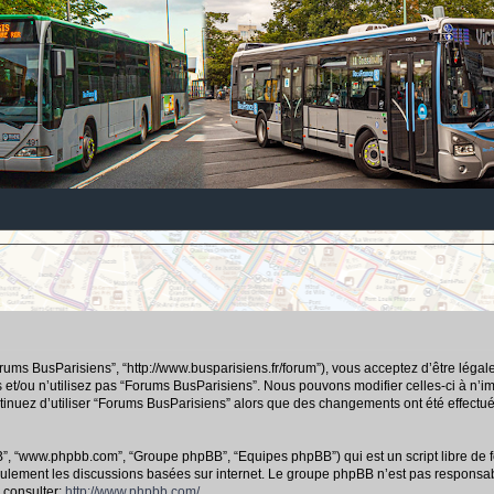
orums BusParisiens”, “http://www.busparisiens.fr/forum”), vous acceptez d’être lég
 et/ou n’utilisez pas “Forums BusParisiens”. Nous pouvons modifier celles-ci à n’
continuez d’utiliser “Forums BusParisiens” alors que des changements ont été effec
hpBB”, “www.phpbb.com”, “Groupe phpBB”, “Equipes phpBB”) qui est un script libre de f
e seulement les discussions basées sur internet. Le groupe phpBB n’est pas respo
 consulter:
http://www.phpbb.com/
.