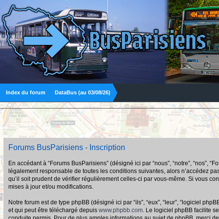
Index du forum
DataBus (au 03/08/26)
Forums BusParisiens - Inscription
En accédant à “Forums BusParisiens” (désigné ici par “nous”, “notre”, “nos”, “F
légalement responsable de toutes les conditions suivantes, alors n’accédez pas
qu’il soit prudent de vérifier régulièrement celles-ci par vous-même. Si vous 
mises à jour et/ou modifications.
Notre forum est de type phpBB (désigné ici par “ils”, “eux”, “leur”, “logiciel p
et qui peut être téléchargé depuis
www.phpbb.com
. Le logiciel phpBB facilit
conduite permis. Pour de plus amples informations au sujet de phpBB, merci de