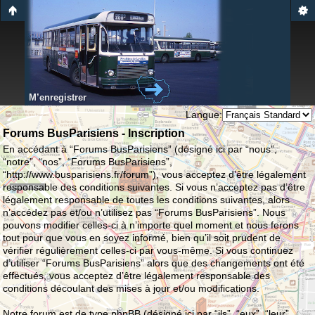
M’enregistrer
Langue:
Forums BusParisiens - Inscription
En accédant à “Forums BusParisiens” (désigné ici par “nous”,
“notre”, “nos”, “Forums BusParisiens”,
“http://www.busparisiens.fr/forum”), vous acceptez d’être légalement
responsable des conditions suivantes. Si vous n’acceptez pas d’être
légalement responsable de toutes les conditions suivantes, alors
n’accédez pas et/ou n’utilisez pas “Forums BusParisiens”. Nous
pouvons modifier celles-ci à n’importe quel moment et nous ferons
tout pour que vous en soyez informé, bien qu’il soit prudent de
vérifier régulièrement celles-ci par vous-même. Si vous continuez
d’utiliser “Forums BusParisiens” alors que des changements ont été
effectués, vous acceptez d’être légalement responsable des
conditions découlant des mises à jour et/ou modifications.
Notre forum est de type phpBB (désigné ici par “ils”, “eux”, “leur”,