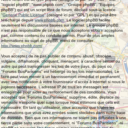
“logiciel phpBB”, “www.phpbb.com”, “Groupe phpBB”, “Equipes
phpBB”) qui est un script libre de forum, déclaré sous la licence
“
General Public License
” (désigné ici par “GPL”) et qui peut être
téléchargé depuis
www.phpbb.com
. Le logiciel phpBB facilite
seulement les discussions basées sur internet. Le groupe phpBB
n’est pas responsable de ce que nous acceptons et/ou n’acceptons
pas, comme contenu ou conduite permis. Pour de plus amples
informations au sujet de phpBB, merci de consulter:
http://www.phpbb.com/
.
Vous acceptez de ne pas publier de contenu abusif, obscène,
vulgaire, diffamatoire, choquant, menaçant, à caractère sexuel ou
autre qui peut transgresser les lois de votre pays, du pays où
“Forums BusParisiens” est hébergé ou les lois internationales. Le
faire peut vous mener à un bannissement immédiat et permanent,
avec une notification à votre fournisseur d’accès à internet si nous le
jugeons nécessaire. L’adresse IP de tous les messages est
enregistrée pour aider au renforcement de ces conditions. Vous
acceptez que “Forums BusParisiens” supprime, édite, déplace ou
verrouille n’importe quel sujet lorsque nous estimons que cela est
nécessaire. En tant qu’utilisateur, vous acceptez que toutes les
informations que vous avez entrées soient stockées dans notre base
de données. Bien que ces informations ne soient pas diffusées à une
tierce partie sans votre consentement, ni “Forums BusParisiens”, ni