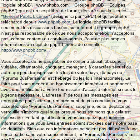
“logiciel phpBB”, “www.phpbb.com”, “Groupe phpBB”, “Equipes
phpBB”) qui est un script libre de forum, déclaré sous la licence
“
General Public License
” (désigné ici par “GPL”) et qui peut être
téléchargé depuis
www.phpbb.com
. Le logiciel phpBB facilite
seulement les discussions basées sur internet. Le groupe phpBB
n’est pas responsable de ce que nous acceptons et/ou n’acceptons
pas, comme contenu ou conduite permis. Pour de plus amples
informations au sujet de phpBB, merci de consulter:
http://www.phpbb.com/
.
Vous acceptez de ne pas publier de contenu abusif, obscène,
vulgaire, diffamatoire, choquant, menaçant, à caractère sexuel ou
autre qui peut transgresser les lois de votre pays, du pays où
“Forums BusParisiens” est hébergé ou les lois internationales. Le
faire peut vous mener à un bannissement immédiat et permanent,
avec une notification à votre fournisseur d’accès à internet si nous le
jugeons nécessaire. L’adresse IP de tous les messages est
enregistrée pour aider au renforcement de ces conditions. Vous
acceptez que “Forums BusParisiens” supprime, édite, déplace ou
verrouille n’importe quel sujet lorsque nous estimons que cela est
nécessaire. En tant qu’utilisateur, vous acceptez que toutes les
informations que vous avez entrées soient stockées dans notre base
de données. Bien que ces informations ne soient pas diffusées à une
tierce partie sans votre consentement, ni “Forums BusParisiens”, ni