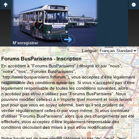
M’enregistrer
Langue:
Forums BusParisiens - Inscription
En accédant à “Forums BusParisiens” (désigné ici par “nous”,
“notre”, “nos”, “Forums BusParisiens”,
“http://www.busparisiens.fr/forum”), vous acceptez d’être légalement
responsable des conditions suivantes. Si vous n’acceptez pas d’être
légalement responsable de toutes les conditions suivantes, alors
n’accédez pas et/ou n’utilisez pas “Forums BusParisiens”. Nous
pouvons modifier celles-ci à n’importe quel moment et nous ferons
tout pour que vous en soyez informé, bien qu’il soit prudent de
vérifier régulièrement celles-ci par vous-même. Si vous continuez
d’utiliser “Forums BusParisiens” alors que des changements ont été
effectués, vous acceptez d’être légalement responsable des
conditions découlant des mises à jour et/ou modifications.
Notre forum est de type phpBB (désigné ici par “ils”, “eux”, “leur”,