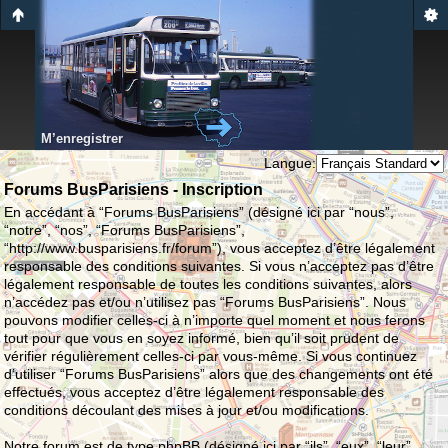
M’enregistrer
Langue:
Forums BusParisiens - Inscription
En accédant à “Forums BusParisiens” (désigné ici par “nous”,
“notre”, “nos”, “Forums BusParisiens”,
“http://www.busparisiens.fr/forum”), vous acceptez d’être légalement
responsable des conditions suivantes. Si vous n’acceptez pas d’être
légalement responsable de toutes les conditions suivantes, alors
n’accédez pas et/ou n’utilisez pas “Forums BusParisiens”. Nous
pouvons modifier celles-ci à n’importe quel moment et nous ferons
tout pour que vous en soyez informé, bien qu’il soit prudent de
vérifier régulièrement celles-ci par vous-même. Si vous continuez
d’utiliser “Forums BusParisiens” alors que des changements ont été
effectués, vous acceptez d’être légalement responsable des
conditions découlant des mises à jour et/ou modifications.
Notre forum est de type phpBB (désigné ici par “ils”, “eux”, “leur”,