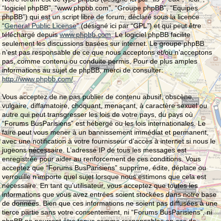
“logiciel phpBB”, “www.phpbb.com”, “Groupe phpBB”, “Equipes
phpBB”) qui est un script libre de forum, déclaré sous la licence
“
General Public License
” (désigné ici par “GPL”) et qui peut être
téléchargé depuis
www.phpbb.com
. Le logiciel phpBB facilite
seulement les discussions basées sur internet. Le groupe phpBB
n’est pas responsable de ce que nous acceptons et/ou n’acceptons
pas, comme contenu ou conduite permis. Pour de plus amples
informations au sujet de phpBB, merci de consulter:
http://www.phpbb.com/
.
Vous acceptez de ne pas publier de contenu abusif, obscène,
vulgaire, diffamatoire, choquant, menaçant, à caractère sexuel ou
autre qui peut transgresser les lois de votre pays, du pays où
“Forums BusParisiens” est hébergé ou les lois internationales. Le
faire peut vous mener à un bannissement immédiat et permanent,
avec une notification à votre fournisseur d’accès à internet si nous le
jugeons nécessaire. L’adresse IP de tous les messages est
enregistrée pour aider au renforcement de ces conditions. Vous
acceptez que “Forums BusParisiens” supprime, édite, déplace ou
verrouille n’importe quel sujet lorsque nous estimons que cela est
nécessaire. En tant qu’utilisateur, vous acceptez que toutes les
informations que vous avez entrées soient stockées dans notre base
de données. Bien que ces informations ne soient pas diffusées à une
tierce partie sans votre consentement, ni “Forums BusParisiens”, ni