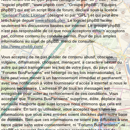
“logiciel phpBB”, “www.phpbb.com”, “Groupe phpBB”, “Equipes
phpBB”) qui est un script libre de forum, déclaré sous la licence
“
General Public License
” (désigné ici par “GPL”) et qui peut être
téléchargé depuis
www.phpbb.com
. Le logiciel phpBB facilite
seulement les discussions basées sur internet. Le groupe phpBB
n’est pas responsable de ce que nous acceptons et/ou n’acceptons
pas, comme contenu ou conduite permis. Pour de plus amples
informations au sujet de phpBB, merci de consulter:
http://www.phpbb.com/
.
Vous acceptez de ne pas publier de contenu abusif, obscène,
vulgaire, diffamatoire, choquant, menaçant, à caractère sexuel ou
autre qui peut transgresser les lois de votre pays, du pays où
“Forums BusParisiens” est hébergé ou les lois internationales. Le
faire peut vous mener à un bannissement immédiat et permanent,
avec une notification à votre fournisseur d’accès à internet si nous le
jugeons nécessaire. L’adresse IP de tous les messages est
enregistrée pour aider au renforcement de ces conditions. Vous
acceptez que “Forums BusParisiens” supprime, édite, déplace ou
verrouille n’importe quel sujet lorsque nous estimons que cela est
nécessaire. En tant qu’utilisateur, vous acceptez que toutes les
informations que vous avez entrées soient stockées dans notre base
de données. Bien que ces informations ne soient pas diffusées à une
tierce partie sans votre consentement, ni “Forums BusParisiens”, ni