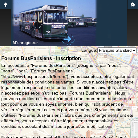
M’enregistrer
Langue:
Forums BusParisiens - Inscription
En accédant à “Forums BusParisiens” (désigné ici par “nous”,
“notre”, “nos”, “Forums BusParisiens”,
“http://www.busparisiens.fr/forum”), vous acceptez d’être légalement
responsable des conditions suivantes. Si vous n’acceptez pas d’être
légalement responsable de toutes les conditions suivantes, alors
n’accédez pas et/ou n’utilisez pas “Forums BusParisiens”. Nous
pouvons modifier celles-ci à n’importe quel moment et nous ferons
tout pour que vous en soyez informé, bien qu’il soit prudent de
vérifier régulièrement celles-ci par vous-même. Si vous continuez
d’utiliser “Forums BusParisiens” alors que des changements ont été
effectués, vous acceptez d’être légalement responsable des
conditions découlant des mises à jour et/ou modifications.
Notre forum est de type phpBB (désigné ici par “ils”, “eux”, “leur”,