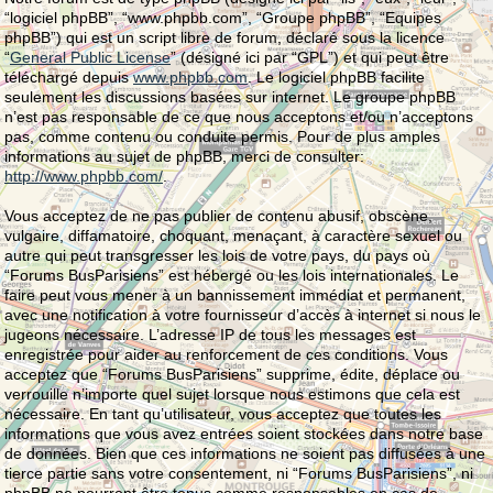
“logiciel phpBB”, “www.phpbb.com”, “Groupe phpBB”, “Equipes
phpBB”) qui est un script libre de forum, déclaré sous la licence
“
General Public License
” (désigné ici par “GPL”) et qui peut être
téléchargé depuis
www.phpbb.com
. Le logiciel phpBB facilite
seulement les discussions basées sur internet. Le groupe phpBB
n’est pas responsable de ce que nous acceptons et/ou n’acceptons
pas, comme contenu ou conduite permis. Pour de plus amples
informations au sujet de phpBB, merci de consulter:
http://www.phpbb.com/
.
Vous acceptez de ne pas publier de contenu abusif, obscène,
vulgaire, diffamatoire, choquant, menaçant, à caractère sexuel ou
autre qui peut transgresser les lois de votre pays, du pays où
“Forums BusParisiens” est hébergé ou les lois internationales. Le
faire peut vous mener à un bannissement immédiat et permanent,
avec une notification à votre fournisseur d’accès à internet si nous le
jugeons nécessaire. L’adresse IP de tous les messages est
enregistrée pour aider au renforcement de ces conditions. Vous
acceptez que “Forums BusParisiens” supprime, édite, déplace ou
verrouille n’importe quel sujet lorsque nous estimons que cela est
nécessaire. En tant qu’utilisateur, vous acceptez que toutes les
informations que vous avez entrées soient stockées dans notre base
de données. Bien que ces informations ne soient pas diffusées à une
tierce partie sans votre consentement, ni “Forums BusParisiens”, ni