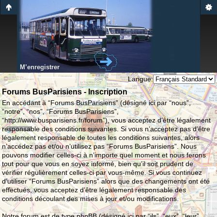
M’enregistrer
Langue:
Forums BusParisiens - Inscription
En accédant à “Forums BusParisiens” (désigné ici par “nous”,
“notre”, “nos”, “Forums BusParisiens”,
“http://www.busparisiens.fr/forum”), vous acceptez d’être légalement
responsable des conditions suivantes. Si vous n’acceptez pas d’être
légalement responsable de toutes les conditions suivantes, alors
n’accédez pas et/ou n’utilisez pas “Forums BusParisiens”. Nous
pouvons modifier celles-ci à n’importe quel moment et nous ferons
tout pour que vous en soyez informé, bien qu’il soit prudent de
vérifier régulièrement celles-ci par vous-même. Si vous continuez
d’utiliser “Forums BusParisiens” alors que des changements ont été
effectués, vous acceptez d’être légalement responsable des
conditions découlant des mises à jour et/ou modifications.
Notre forum est de type phpBB (désigné ici par “ils”, “eux”, “leur”,