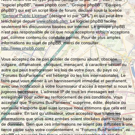
“logiciel phpBB”, “www.phpbb.com”, “Groupe phpBB”, “Equipes
phpBB”) qui est un script libre de forum, déclaré sous la licence
“
General Public License
” (désigné ici par “GPL”) et qui peut être
téléchargé depuis
www.phpbb.com
. Le logiciel phpBB facilite
seulement les discussions basées sur internet. Le groupe phpBB
n’est pas responsable de ce que nous acceptons et/ou n’acceptons
pas, comme contenu ou conduite permis. Pour de plus amples
informations au sujet de phpBB, merci de consulter:
http://www.phpbb.com/
.
Vous acceptez de ne pas publier de contenu abusif, obscène,
vulgaire, diffamatoire, choquant, menaçant, à caractère sexuel ou
autre qui peut transgresser les lois de votre pays, du pays où
“Forums BusParisiens” est hébergé ou les lois internationales. Le
faire peut vous mener à un bannissement immédiat et permanent,
avec une notification à votre fournisseur d’accès à internet si nous le
jugeons nécessaire. L’adresse IP de tous les messages est
enregistrée pour aider au renforcement de ces conditions. Vous
acceptez que “Forums BusParisiens” supprime, édite, déplace ou
verrouille n’importe quel sujet lorsque nous estimons que cela est
nécessaire. En tant qu’utilisateur, vous acceptez que toutes les
informations que vous avez entrées soient stockées dans notre base
de données. Bien que ces informations ne soient pas diffusées à une
tierce partie sans votre consentement, ni “Forums BusParisiens”, ni