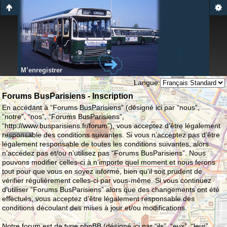
M’enregistrer
Langue:
Forums BusParisiens - Inscription
En accédant à “Forums BusParisiens” (désigné ici par “nous”,
“notre”, “nos”, “Forums BusParisiens”,
“http://www.busparisiens.fr/forum”), vous acceptez d’être légalement
responsable des conditions suivantes. Si vous n’acceptez pas d’être
légalement responsable de toutes les conditions suivantes, alors
n’accédez pas et/ou n’utilisez pas “Forums BusParisiens”. Nous
pouvons modifier celles-ci à n’importe quel moment et nous ferons
tout pour que vous en soyez informé, bien qu’il soit prudent de
vérifier régulièrement celles-ci par vous-même. Si vous continuez
d’utiliser “Forums BusParisiens” alors que des changements ont été
effectués, vous acceptez d’être légalement responsable des
conditions découlant des mises à jour et/ou modifications.
Notre forum est de type phpBB (désigné ici par “ils”, “eux”, “leur”,