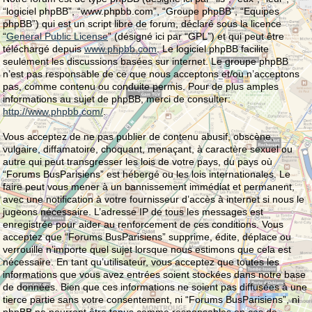
“logiciel phpBB”, “www.phpbb.com”, “Groupe phpBB”, “Equipes
phpBB”) qui est un script libre de forum, déclaré sous la licence
“
General Public License
” (désigné ici par “GPL”) et qui peut être
téléchargé depuis
www.phpbb.com
. Le logiciel phpBB facilite
seulement les discussions basées sur internet. Le groupe phpBB
n’est pas responsable de ce que nous acceptons et/ou n’acceptons
pas, comme contenu ou conduite permis. Pour de plus amples
informations au sujet de phpBB, merci de consulter:
http://www.phpbb.com/
.
Vous acceptez de ne pas publier de contenu abusif, obscène,
vulgaire, diffamatoire, choquant, menaçant, à caractère sexuel ou
autre qui peut transgresser les lois de votre pays, du pays où
“Forums BusParisiens” est hébergé ou les lois internationales. Le
faire peut vous mener à un bannissement immédiat et permanent,
avec une notification à votre fournisseur d’accès à internet si nous le
jugeons nécessaire. L’adresse IP de tous les messages est
enregistrée pour aider au renforcement de ces conditions. Vous
acceptez que “Forums BusParisiens” supprime, édite, déplace ou
verrouille n’importe quel sujet lorsque nous estimons que cela est
nécessaire. En tant qu’utilisateur, vous acceptez que toutes les
informations que vous avez entrées soient stockées dans notre base
de données. Bien que ces informations ne soient pas diffusées à une
tierce partie sans votre consentement, ni “Forums BusParisiens”, ni