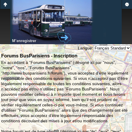
M’enregistrer
Langue:
Forums BusParisiens - Inscription
En accédant à “Forums BusParisiens” (désigné ici par “nous”,
“notre”, “nos”, “Forums BusParisiens”,
“http://www.busparisiens.fr/forum”), vous acceptez d’être légalement
responsable des conditions suivantes. Si vous n’acceptez pas d’être
légalement responsable de toutes les conditions suivantes, alors
n’accédez pas et/ou n’utilisez pas “Forums BusParisiens”. Nous
pouvons modifier celles-ci à n’importe quel moment et nous ferons
tout pour que vous en soyez informé, bien qu’il soit prudent de
vérifier régulièrement celles-ci par vous-même. Si vous continuez
d’utiliser “Forums BusParisiens” alors que des changements ont été
effectués, vous acceptez d’être légalement responsable des
conditions découlant des mises à jour et/ou modifications.
Notre forum est de type phpBB (désigné ici par “ils”, “eux”, “leur”,