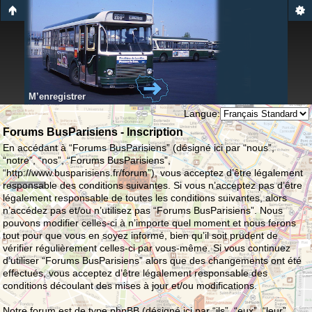
M’enregistrer
Langue:
Forums BusParisiens - Inscription
En accédant à “Forums BusParisiens” (désigné ici par “nous”,
“notre”, “nos”, “Forums BusParisiens”,
“http://www.busparisiens.fr/forum”), vous acceptez d’être légalement
responsable des conditions suivantes. Si vous n’acceptez pas d’être
légalement responsable de toutes les conditions suivantes, alors
n’accédez pas et/ou n’utilisez pas “Forums BusParisiens”. Nous
pouvons modifier celles-ci à n’importe quel moment et nous ferons
tout pour que vous en soyez informé, bien qu’il soit prudent de
vérifier régulièrement celles-ci par vous-même. Si vous continuez
d’utiliser “Forums BusParisiens” alors que des changements ont été
effectués, vous acceptez d’être légalement responsable des
conditions découlant des mises à jour et/ou modifications.
Notre forum est de type phpBB (désigné ici par “ils”, “eux”, “leur”,