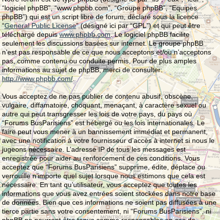
“logiciel phpBB”, “www.phpbb.com”, “Groupe phpBB”, “Equipes
phpBB”) qui est un script libre de forum, déclaré sous la licence
“
General Public License
” (désigné ici par “GPL”) et qui peut être
téléchargé depuis
www.phpbb.com
. Le logiciel phpBB facilite
seulement les discussions basées sur internet. Le groupe phpBB
n’est pas responsable de ce que nous acceptons et/ou n’acceptons
pas, comme contenu ou conduite permis. Pour de plus amples
informations au sujet de phpBB, merci de consulter:
http://www.phpbb.com/
.
Vous acceptez de ne pas publier de contenu abusif, obscène,
vulgaire, diffamatoire, choquant, menaçant, à caractère sexuel ou
autre qui peut transgresser les lois de votre pays, du pays où
“Forums BusParisiens” est hébergé ou les lois internationales. Le
faire peut vous mener à un bannissement immédiat et permanent,
avec une notification à votre fournisseur d’accès à internet si nous le
jugeons nécessaire. L’adresse IP de tous les messages est
enregistrée pour aider au renforcement de ces conditions. Vous
acceptez que “Forums BusParisiens” supprime, édite, déplace ou
verrouille n’importe quel sujet lorsque nous estimons que cela est
nécessaire. En tant qu’utilisateur, vous acceptez que toutes les
informations que vous avez entrées soient stockées dans notre base
de données. Bien que ces informations ne soient pas diffusées à une
tierce partie sans votre consentement, ni “Forums BusParisiens”, ni