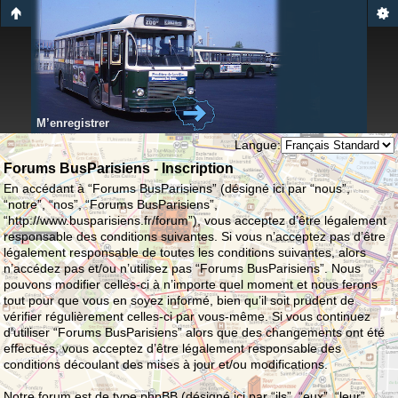
M’enregistrer
Langue:
Forums BusParisiens - Inscription
En accédant à “Forums BusParisiens” (désigné ici par “nous”,
“notre”, “nos”, “Forums BusParisiens”,
“http://www.busparisiens.fr/forum”), vous acceptez d’être légalement
responsable des conditions suivantes. Si vous n’acceptez pas d’être
légalement responsable de toutes les conditions suivantes, alors
n’accédez pas et/ou n’utilisez pas “Forums BusParisiens”. Nous
pouvons modifier celles-ci à n’importe quel moment et nous ferons
tout pour que vous en soyez informé, bien qu’il soit prudent de
vérifier régulièrement celles-ci par vous-même. Si vous continuez
d’utiliser “Forums BusParisiens” alors que des changements ont été
effectués, vous acceptez d’être légalement responsable des
conditions découlant des mises à jour et/ou modifications.
Notre forum est de type phpBB (désigné ici par “ils”, “eux”, “leur”,