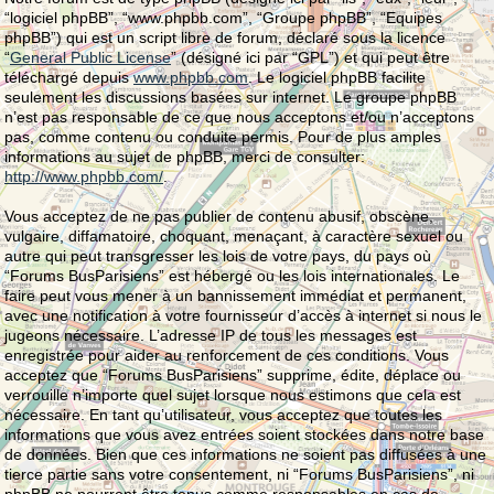
“logiciel phpBB”, “www.phpbb.com”, “Groupe phpBB”, “Equipes
phpBB”) qui est un script libre de forum, déclaré sous la licence
“
General Public License
” (désigné ici par “GPL”) et qui peut être
téléchargé depuis
www.phpbb.com
. Le logiciel phpBB facilite
seulement les discussions basées sur internet. Le groupe phpBB
n’est pas responsable de ce que nous acceptons et/ou n’acceptons
pas, comme contenu ou conduite permis. Pour de plus amples
informations au sujet de phpBB, merci de consulter:
http://www.phpbb.com/
.
Vous acceptez de ne pas publier de contenu abusif, obscène,
vulgaire, diffamatoire, choquant, menaçant, à caractère sexuel ou
autre qui peut transgresser les lois de votre pays, du pays où
“Forums BusParisiens” est hébergé ou les lois internationales. Le
faire peut vous mener à un bannissement immédiat et permanent,
avec une notification à votre fournisseur d’accès à internet si nous le
jugeons nécessaire. L’adresse IP de tous les messages est
enregistrée pour aider au renforcement de ces conditions. Vous
acceptez que “Forums BusParisiens” supprime, édite, déplace ou
verrouille n’importe quel sujet lorsque nous estimons que cela est
nécessaire. En tant qu’utilisateur, vous acceptez que toutes les
informations que vous avez entrées soient stockées dans notre base
de données. Bien que ces informations ne soient pas diffusées à une
tierce partie sans votre consentement, ni “Forums BusParisiens”, ni