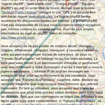
“logiciel phpBB”, “www.phpbb.com”, “Groupe phpBB”, “Equipes
phpBB”) qui est un script libre de forum, déclaré sous la licence
“
General Public License
” (désigné ici par “GPL”) et qui peut être
téléchargé depuis
www.phpbb.com
. Le logiciel phpBB facilite
seulement les discussions basées sur internet. Le groupe phpBB
n’est pas responsable de ce que nous acceptons et/ou n’acceptons
pas, comme contenu ou conduite permis. Pour de plus amples
informations au sujet de phpBB, merci de consulter:
http://www.phpbb.com/
.
Vous acceptez de ne pas publier de contenu abusif, obscène,
vulgaire, diffamatoire, choquant, menaçant, à caractère sexuel ou
autre qui peut transgresser les lois de votre pays, du pays où
“Forums BusParisiens” est hébergé ou les lois internationales. Le
faire peut vous mener à un bannissement immédiat et permanent,
avec une notification à votre fournisseur d’accès à internet si nous le
jugeons nécessaire. L’adresse IP de tous les messages est
enregistrée pour aider au renforcement de ces conditions. Vous
acceptez que “Forums BusParisiens” supprime, édite, déplace ou
verrouille n’importe quel sujet lorsque nous estimons que cela est
nécessaire. En tant qu’utilisateur, vous acceptez que toutes les
informations que vous avez entrées soient stockées dans notre base
de données. Bien que ces informations ne soient pas diffusées à une
tierce partie sans votre consentement, ni “Forums BusParisiens”, ni