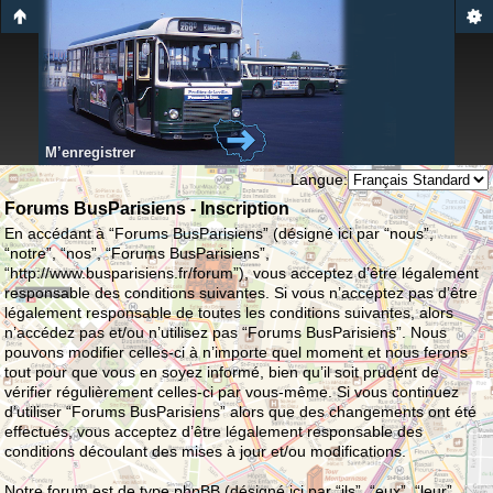
M’enregistrer
Langue:
Forums BusParisiens - Inscription
En accédant à “Forums BusParisiens” (désigné ici par “nous”,
“notre”, “nos”, “Forums BusParisiens”,
“http://www.busparisiens.fr/forum”), vous acceptez d’être légalement
responsable des conditions suivantes. Si vous n’acceptez pas d’être
légalement responsable de toutes les conditions suivantes, alors
n’accédez pas et/ou n’utilisez pas “Forums BusParisiens”. Nous
pouvons modifier celles-ci à n’importe quel moment et nous ferons
tout pour que vous en soyez informé, bien qu’il soit prudent de
vérifier régulièrement celles-ci par vous-même. Si vous continuez
d’utiliser “Forums BusParisiens” alors que des changements ont été
effectués, vous acceptez d’être légalement responsable des
conditions découlant des mises à jour et/ou modifications.
Notre forum est de type phpBB (désigné ici par “ils”, “eux”, “leur”,