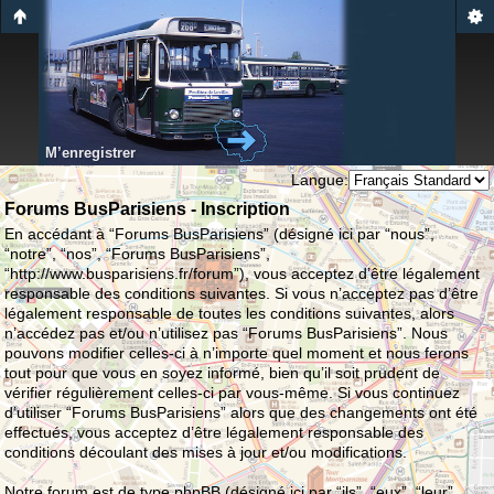
M’enregistrer
Langue:
Forums BusParisiens - Inscription
En accédant à “Forums BusParisiens” (désigné ici par “nous”,
“notre”, “nos”, “Forums BusParisiens”,
“http://www.busparisiens.fr/forum”), vous acceptez d’être légalement
responsable des conditions suivantes. Si vous n’acceptez pas d’être
légalement responsable de toutes les conditions suivantes, alors
n’accédez pas et/ou n’utilisez pas “Forums BusParisiens”. Nous
pouvons modifier celles-ci à n’importe quel moment et nous ferons
tout pour que vous en soyez informé, bien qu’il soit prudent de
vérifier régulièrement celles-ci par vous-même. Si vous continuez
d’utiliser “Forums BusParisiens” alors que des changements ont été
effectués, vous acceptez d’être légalement responsable des
conditions découlant des mises à jour et/ou modifications.
Notre forum est de type phpBB (désigné ici par “ils”, “eux”, “leur”,