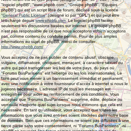
“logiciel phpBB”, “www.phpbb.com”, “Groupe phpBB”, “Equipes
phpBB”) qui est un script libre de forum, déclaré sous la licence
“
General Public License
” (désigné ici par “GPL”) et qui peut être
téléchargé depuis
www.phpbb.com
. Le logiciel phpBB facilite
seulement les discussions basées sur internet. Le groupe phpBB
n’est pas responsable de ce que nous acceptons et/ou n’acceptons
pas, comme contenu ou conduite permis. Pour de plus amples
informations au sujet de phpBB, merci de consulter:
http://www.phpbb.com/
.
Vous acceptez de ne pas publier de contenu abusif, obscène,
vulgaire, diffamatoire, choquant, menaçant, à caractère sexuel ou
autre qui peut transgresser les lois de votre pays, du pays où
“Forums BusParisiens” est hébergé ou les lois internationales. Le
faire peut vous mener à un bannissement immédiat et permanent,
avec une notification à votre fournisseur d’accès à internet si nous le
jugeons nécessaire. L’adresse IP de tous les messages est
enregistrée pour aider au renforcement de ces conditions. Vous
acceptez que “Forums BusParisiens” supprime, édite, déplace ou
verrouille n’importe quel sujet lorsque nous estimons que cela est
nécessaire. En tant qu’utilisateur, vous acceptez que toutes les
informations que vous avez entrées soient stockées dans notre base
de données. Bien que ces informations ne soient pas diffusées à une
tierce partie sans votre consentement, ni “Forums BusParisiens”, ni