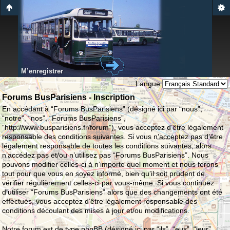
M’enregistrer
Langue:
Forums BusParisiens - Inscription
En accédant à “Forums BusParisiens” (désigné ici par “nous”,
“notre”, “nos”, “Forums BusParisiens”,
“http://www.busparisiens.fr/forum”), vous acceptez d’être légalement
responsable des conditions suivantes. Si vous n’acceptez pas d’être
légalement responsable de toutes les conditions suivantes, alors
n’accédez pas et/ou n’utilisez pas “Forums BusParisiens”. Nous
pouvons modifier celles-ci à n’importe quel moment et nous ferons
tout pour que vous en soyez informé, bien qu’il soit prudent de
vérifier régulièrement celles-ci par vous-même. Si vous continuez
d’utiliser “Forums BusParisiens” alors que des changements ont été
effectués, vous acceptez d’être légalement responsable des
conditions découlant des mises à jour et/ou modifications.
Notre forum est de type phpBB (désigné ici par “ils”, “eux”, “leur”,