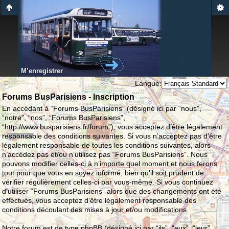
M’enregistrer
Langue:
Forums BusParisiens - Inscription
En accédant à “Forums BusParisiens” (désigné ici par “nous”,
“notre”, “nos”, “Forums BusParisiens”,
“http://www.busparisiens.fr/forum”), vous acceptez d’être légalement
responsable des conditions suivantes. Si vous n’acceptez pas d’être
légalement responsable de toutes les conditions suivantes, alors
n’accédez pas et/ou n’utilisez pas “Forums BusParisiens”. Nous
pouvons modifier celles-ci à n’importe quel moment et nous ferons
tout pour que vous en soyez informé, bien qu’il soit prudent de
vérifier régulièrement celles-ci par vous-même. Si vous continuez
d’utiliser “Forums BusParisiens” alors que des changements ont été
effectués, vous acceptez d’être légalement responsable des
conditions découlant des mises à jour et/ou modifications.
Notre forum est de type phpBB (désigné ici par “ils”, “eux”, “leur”,