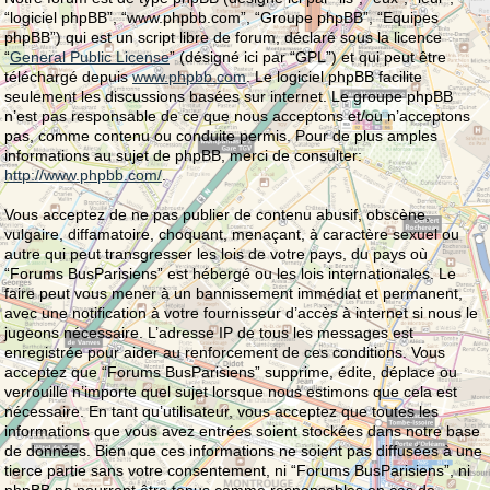
“logiciel phpBB”, “www.phpbb.com”, “Groupe phpBB”, “Equipes
phpBB”) qui est un script libre de forum, déclaré sous la licence
“
General Public License
” (désigné ici par “GPL”) et qui peut être
téléchargé depuis
www.phpbb.com
. Le logiciel phpBB facilite
seulement les discussions basées sur internet. Le groupe phpBB
n’est pas responsable de ce que nous acceptons et/ou n’acceptons
pas, comme contenu ou conduite permis. Pour de plus amples
informations au sujet de phpBB, merci de consulter:
http://www.phpbb.com/
.
Vous acceptez de ne pas publier de contenu abusif, obscène,
vulgaire, diffamatoire, choquant, menaçant, à caractère sexuel ou
autre qui peut transgresser les lois de votre pays, du pays où
“Forums BusParisiens” est hébergé ou les lois internationales. Le
faire peut vous mener à un bannissement immédiat et permanent,
avec une notification à votre fournisseur d’accès à internet si nous le
jugeons nécessaire. L’adresse IP de tous les messages est
enregistrée pour aider au renforcement de ces conditions. Vous
acceptez que “Forums BusParisiens” supprime, édite, déplace ou
verrouille n’importe quel sujet lorsque nous estimons que cela est
nécessaire. En tant qu’utilisateur, vous acceptez que toutes les
informations que vous avez entrées soient stockées dans notre base
de données. Bien que ces informations ne soient pas diffusées à une
tierce partie sans votre consentement, ni “Forums BusParisiens”, ni