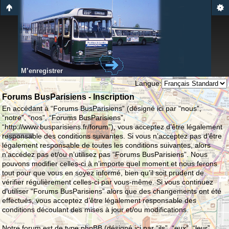
M’enregistrer
Langue:
Forums BusParisiens - Inscription
En accédant à “Forums BusParisiens” (désigné ici par “nous”,
“notre”, “nos”, “Forums BusParisiens”,
“http://www.busparisiens.fr/forum”), vous acceptez d’être légalement
responsable des conditions suivantes. Si vous n’acceptez pas d’être
légalement responsable de toutes les conditions suivantes, alors
n’accédez pas et/ou n’utilisez pas “Forums BusParisiens”. Nous
pouvons modifier celles-ci à n’importe quel moment et nous ferons
tout pour que vous en soyez informé, bien qu’il soit prudent de
vérifier régulièrement celles-ci par vous-même. Si vous continuez
d’utiliser “Forums BusParisiens” alors que des changements ont été
effectués, vous acceptez d’être légalement responsable des
conditions découlant des mises à jour et/ou modifications.
Notre forum est de type phpBB (désigné ici par “ils”, “eux”, “leur”,