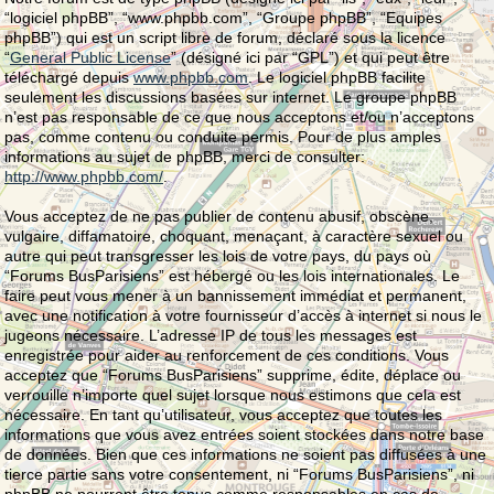
“logiciel phpBB”, “www.phpbb.com”, “Groupe phpBB”, “Equipes
phpBB”) qui est un script libre de forum, déclaré sous la licence
“
General Public License
” (désigné ici par “GPL”) et qui peut être
téléchargé depuis
www.phpbb.com
. Le logiciel phpBB facilite
seulement les discussions basées sur internet. Le groupe phpBB
n’est pas responsable de ce que nous acceptons et/ou n’acceptons
pas, comme contenu ou conduite permis. Pour de plus amples
informations au sujet de phpBB, merci de consulter:
http://www.phpbb.com/
.
Vous acceptez de ne pas publier de contenu abusif, obscène,
vulgaire, diffamatoire, choquant, menaçant, à caractère sexuel ou
autre qui peut transgresser les lois de votre pays, du pays où
“Forums BusParisiens” est hébergé ou les lois internationales. Le
faire peut vous mener à un bannissement immédiat et permanent,
avec une notification à votre fournisseur d’accès à internet si nous le
jugeons nécessaire. L’adresse IP de tous les messages est
enregistrée pour aider au renforcement de ces conditions. Vous
acceptez que “Forums BusParisiens” supprime, édite, déplace ou
verrouille n’importe quel sujet lorsque nous estimons que cela est
nécessaire. En tant qu’utilisateur, vous acceptez que toutes les
informations que vous avez entrées soient stockées dans notre base
de données. Bien que ces informations ne soient pas diffusées à une
tierce partie sans votre consentement, ni “Forums BusParisiens”, ni