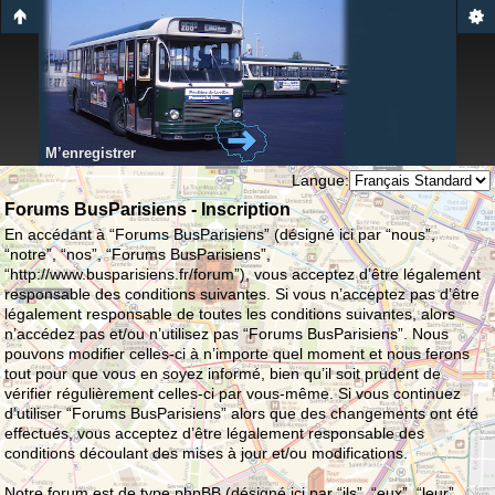
M’enregistrer
Langue:
Forums BusParisiens - Inscription
En accédant à “Forums BusParisiens” (désigné ici par “nous”,
“notre”, “nos”, “Forums BusParisiens”,
“http://www.busparisiens.fr/forum”), vous acceptez d’être légalement
responsable des conditions suivantes. Si vous n’acceptez pas d’être
légalement responsable de toutes les conditions suivantes, alors
n’accédez pas et/ou n’utilisez pas “Forums BusParisiens”. Nous
pouvons modifier celles-ci à n’importe quel moment et nous ferons
tout pour que vous en soyez informé, bien qu’il soit prudent de
vérifier régulièrement celles-ci par vous-même. Si vous continuez
d’utiliser “Forums BusParisiens” alors que des changements ont été
effectués, vous acceptez d’être légalement responsable des
conditions découlant des mises à jour et/ou modifications.
Notre forum est de type phpBB (désigné ici par “ils”, “eux”, “leur”,