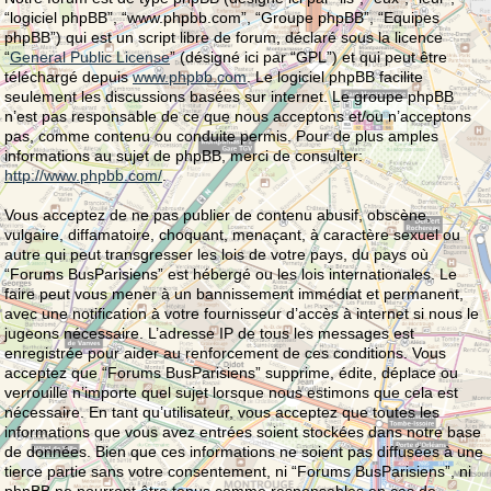
“logiciel phpBB”, “www.phpbb.com”, “Groupe phpBB”, “Equipes
phpBB”) qui est un script libre de forum, déclaré sous la licence
“
General Public License
” (désigné ici par “GPL”) et qui peut être
téléchargé depuis
www.phpbb.com
. Le logiciel phpBB facilite
seulement les discussions basées sur internet. Le groupe phpBB
n’est pas responsable de ce que nous acceptons et/ou n’acceptons
pas, comme contenu ou conduite permis. Pour de plus amples
informations au sujet de phpBB, merci de consulter:
http://www.phpbb.com/
.
Vous acceptez de ne pas publier de contenu abusif, obscène,
vulgaire, diffamatoire, choquant, menaçant, à caractère sexuel ou
autre qui peut transgresser les lois de votre pays, du pays où
“Forums BusParisiens” est hébergé ou les lois internationales. Le
faire peut vous mener à un bannissement immédiat et permanent,
avec une notification à votre fournisseur d’accès à internet si nous le
jugeons nécessaire. L’adresse IP de tous les messages est
enregistrée pour aider au renforcement de ces conditions. Vous
acceptez que “Forums BusParisiens” supprime, édite, déplace ou
verrouille n’importe quel sujet lorsque nous estimons que cela est
nécessaire. En tant qu’utilisateur, vous acceptez que toutes les
informations que vous avez entrées soient stockées dans notre base
de données. Bien que ces informations ne soient pas diffusées à une
tierce partie sans votre consentement, ni “Forums BusParisiens”, ni