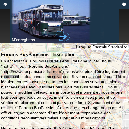
M’enregistrer
Langue:
Forums BusParisiens - Inscription
En accédant à “Forums BusParisiens” (désigné ici par “nous”,
“notre”, “nos”, “Forums BusParisiens”,
“http://www.busparisiens.fr/forum”), vous acceptez d’être légalement
responsable des conditions suivantes. Si vous n’acceptez pas d’être
légalement responsable de toutes les conditions suivantes, alors
n’accédez pas et/ou n’utilisez pas “Forums BusParisiens”. Nous
pouvons modifier celles-ci à n’importe quel moment et nous ferons
tout pour que vous en soyez informé, bien qu’il soit prudent de
vérifier régulièrement celles-ci par vous-même. Si vous continuez
d’utiliser “Forums BusParisiens” alors que des changements ont été
effectués, vous acceptez d’être légalement responsable des
conditions découlant des mises à jour et/ou modifications.
Notre forum est de type phpBB (désigné ici par “ils”, “eux”, “leur”,