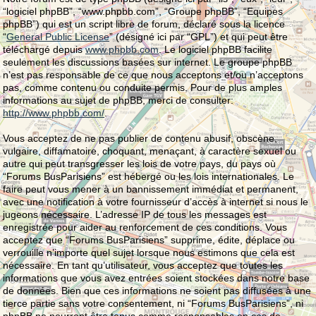
“logiciel phpBB”, “www.phpbb.com”, “Groupe phpBB”, “Equipes
phpBB”) qui est un script libre de forum, déclaré sous la licence
“
General Public License
” (désigné ici par “GPL”) et qui peut être
téléchargé depuis
www.phpbb.com
. Le logiciel phpBB facilite
seulement les discussions basées sur internet. Le groupe phpBB
n’est pas responsable de ce que nous acceptons et/ou n’acceptons
pas, comme contenu ou conduite permis. Pour de plus amples
informations au sujet de phpBB, merci de consulter:
http://www.phpbb.com/
.
Vous acceptez de ne pas publier de contenu abusif, obscène,
vulgaire, diffamatoire, choquant, menaçant, à caractère sexuel ou
autre qui peut transgresser les lois de votre pays, du pays où
“Forums BusParisiens” est hébergé ou les lois internationales. Le
faire peut vous mener à un bannissement immédiat et permanent,
avec une notification à votre fournisseur d’accès à internet si nous le
jugeons nécessaire. L’adresse IP de tous les messages est
enregistrée pour aider au renforcement de ces conditions. Vous
acceptez que “Forums BusParisiens” supprime, édite, déplace ou
verrouille n’importe quel sujet lorsque nous estimons que cela est
nécessaire. En tant qu’utilisateur, vous acceptez que toutes les
informations que vous avez entrées soient stockées dans notre base
de données. Bien que ces informations ne soient pas diffusées à une
tierce partie sans votre consentement, ni “Forums BusParisiens”, ni