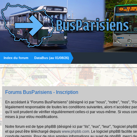
Index du forum
DataBus (au 01/08/26)
Forums BusParisiens - Inscription
En accédant à “Forums BusParisiens” (désigné ici par “nous”, “notre”, “nos”, “F
légalement responsable de toutes les conditions suivantes, alors n’accédez pas
qu’il soit prudent de vérifier régulièrement celles-ci par vous-même. Si vous 
mises à jour et/ou modifications.
Notre forum est de type phpBB (désigné ici par “ils”, “eux”, “leur”, “logiciel p
et qui peut être téléchargé depuis
www.phpbb.com
. Le logiciel phpBB facilit
conduite permis. Pour de plus amples informations au sujet de phpBB, merci de