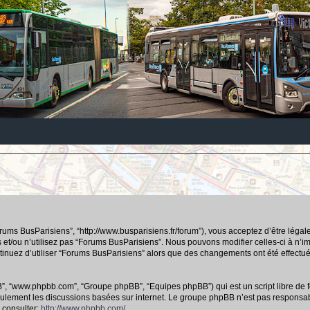
orums BusParisiens”, “http://www.busparisiens.fr/forum”), vous acceptez d’être lég
 et/ou n’utilisez pas “Forums BusParisiens”. Nous pouvons modifier celles-ci à n’
continuez d’utiliser “Forums BusParisiens” alors que des changements ont été effec
hpBB”, “www.phpbb.com”, “Groupe phpBB”, “Equipes phpBB”) qui est un script libre de f
e seulement les discussions basées sur internet. Le groupe phpBB n’est pas respo
 consulter:
http://www.phpbb.com/
.