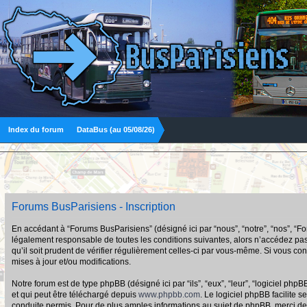
Index du forum
DataBus (au 05/08/26)
Forums BusParisiens - Inscription
En accédant à “Forums BusParisiens” (désigné ici par “nous”, “notre”, “nos”, “F
légalement responsable de toutes les conditions suivantes, alors n’accédez pas
qu’il soit prudent de vérifier régulièrement celles-ci par vous-même. Si vous 
mises à jour et/ou modifications.
Notre forum est de type phpBB (désigné ici par “ils”, “eux”, “leur”, “logiciel p
et qui peut être téléchargé depuis
www.phpbb.com
. Le logiciel phpBB facilit
conduite permis. Pour de plus amples informations au sujet de phpBB, merci de