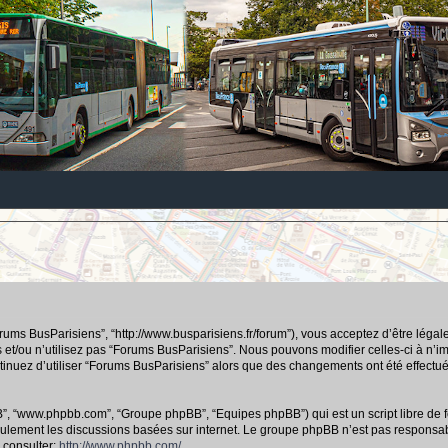
orums BusParisiens”, “http://www.busparisiens.fr/forum”), vous acceptez d’être lég
 et/ou n’utilisez pas “Forums BusParisiens”. Nous pouvons modifier celles-ci à n’
continuez d’utiliser “Forums BusParisiens” alors que des changements ont été effec
hpBB”, “www.phpbb.com”, “Groupe phpBB”, “Equipes phpBB”) qui est un script libre de f
e seulement les discussions basées sur internet. Le groupe phpBB n’est pas respo
 consulter:
http://www.phpbb.com/
.