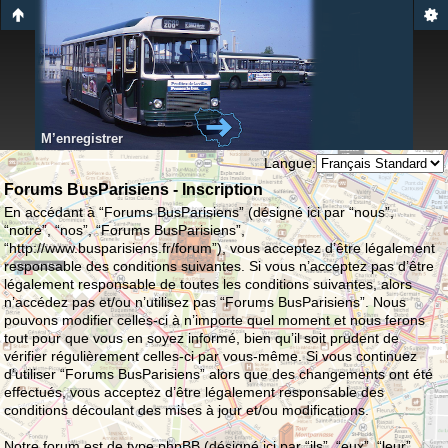
M’enregistrer
Langue:
Forums BusParisiens - Inscription
En accédant à “Forums BusParisiens” (désigné ici par “nous”,
“notre”, “nos”, “Forums BusParisiens”,
“http://www.busparisiens.fr/forum”), vous acceptez d’être légalement
responsable des conditions suivantes. Si vous n’acceptez pas d’être
légalement responsable de toutes les conditions suivantes, alors
n’accédez pas et/ou n’utilisez pas “Forums BusParisiens”. Nous
pouvons modifier celles-ci à n’importe quel moment et nous ferons
tout pour que vous en soyez informé, bien qu’il soit prudent de
vérifier régulièrement celles-ci par vous-même. Si vous continuez
d’utiliser “Forums BusParisiens” alors que des changements ont été
effectués, vous acceptez d’être légalement responsable des
conditions découlant des mises à jour et/ou modifications.
Notre forum est de type phpBB (désigné ici par “ils”, “eux”, “leur”,