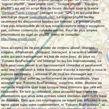
“logiciel phpBB”, “www.phpbb.com”, “Groupe phpBB”, “Equipes
phpBB”) qui est un script libre de forum, déclaré sous la licence
“
General Public License
” (désigné ici par “GPL”) et qui peut être
téléchargé depuis
www.phpbb.com
. Le logiciel phpBB facilite
seulement les discussions basées sur internet. Le groupe phpBB
n’est pas responsable de ce que nous acceptons et/ou n’acceptons
pas, comme contenu ou conduite permis. Pour de plus amples
informations au sujet de phpBB, merci de consulter:
http://www.phpbb.com/
.
Vous acceptez de ne pas publier de contenu abusif, obscène,
vulgaire, diffamatoire, choquant, menaçant, à caractère sexuel ou
autre qui peut transgresser les lois de votre pays, du pays où
“Forums BusParisiens” est hébergé ou les lois internationales. Le
faire peut vous mener à un bannissement immédiat et permanent,
avec une notification à votre fournisseur d’accès à internet si nous le
jugeons nécessaire. L’adresse IP de tous les messages est
enregistrée pour aider au renforcement de ces conditions. Vous
acceptez que “Forums BusParisiens” supprime, édite, déplace ou
verrouille n’importe quel sujet lorsque nous estimons que cela est
nécessaire. En tant qu’utilisateur, vous acceptez que toutes les
informations que vous avez entrées soient stockées dans notre base
de données. Bien que ces informations ne soient pas diffusées à une
tierce partie sans votre consentement, ni “Forums BusParisiens”, ni