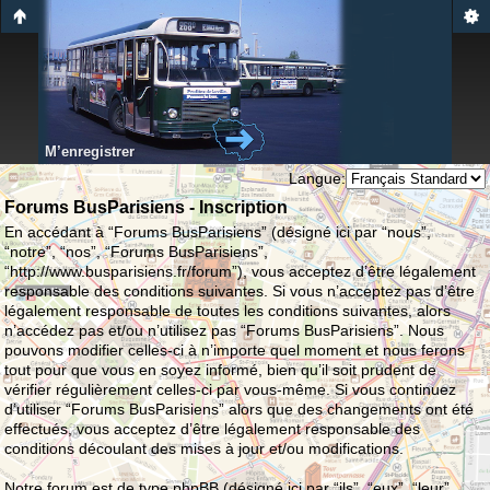
M’enregistrer
Langue:
Forums BusParisiens - Inscription
En accédant à “Forums BusParisiens” (désigné ici par “nous”,
“notre”, “nos”, “Forums BusParisiens”,
“http://www.busparisiens.fr/forum”), vous acceptez d’être légalement
responsable des conditions suivantes. Si vous n’acceptez pas d’être
légalement responsable de toutes les conditions suivantes, alors
n’accédez pas et/ou n’utilisez pas “Forums BusParisiens”. Nous
pouvons modifier celles-ci à n’importe quel moment et nous ferons
tout pour que vous en soyez informé, bien qu’il soit prudent de
vérifier régulièrement celles-ci par vous-même. Si vous continuez
d’utiliser “Forums BusParisiens” alors que des changements ont été
effectués, vous acceptez d’être légalement responsable des
conditions découlant des mises à jour et/ou modifications.
Notre forum est de type phpBB (désigné ici par “ils”, “eux”, “leur”,