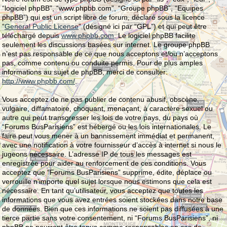
“logiciel phpBB”, “www.phpbb.com”, “Groupe phpBB”, “Equipes
phpBB”) qui est un script libre de forum, déclaré sous la licence
“
General Public License
” (désigné ici par “GPL”) et qui peut être
téléchargé depuis
www.phpbb.com
. Le logiciel phpBB facilite
seulement les discussions basées sur internet. Le groupe phpBB
n’est pas responsable de ce que nous acceptons et/ou n’acceptons
pas, comme contenu ou conduite permis. Pour de plus amples
informations au sujet de phpBB, merci de consulter:
http://www.phpbb.com/
.
Vous acceptez de ne pas publier de contenu abusif, obscène,
vulgaire, diffamatoire, choquant, menaçant, à caractère sexuel ou
autre qui peut transgresser les lois de votre pays, du pays où
“Forums BusParisiens” est hébergé ou les lois internationales. Le
faire peut vous mener à un bannissement immédiat et permanent,
avec une notification à votre fournisseur d’accès à internet si nous le
jugeons nécessaire. L’adresse IP de tous les messages est
enregistrée pour aider au renforcement de ces conditions. Vous
acceptez que “Forums BusParisiens” supprime, édite, déplace ou
verrouille n’importe quel sujet lorsque nous estimons que cela est
nécessaire. En tant qu’utilisateur, vous acceptez que toutes les
informations que vous avez entrées soient stockées dans notre base
de données. Bien que ces informations ne soient pas diffusées à une
tierce partie sans votre consentement, ni “Forums BusParisiens”, ni