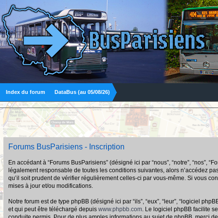
Index du forum
DataBus (au 05/08/26)
Forums BusParisiens - Inscription
En accédant à “Forums BusParisiens” (désigné ici par “nous”, “notre”, “nos”, “F
légalement responsable de toutes les conditions suivantes, alors n’accédez pas
qu’il soit prudent de vérifier régulièrement celles-ci par vous-même. Si vous 
mises à jour et/ou modifications.
Notre forum est de type phpBB (désigné ici par “ils”, “eux”, “leur”, “logiciel p
et qui peut être téléchargé depuis
www.phpbb.com
. Le logiciel phpBB facilit
conduite permis. Pour de plus amples informations au sujet de phpBB, merci de