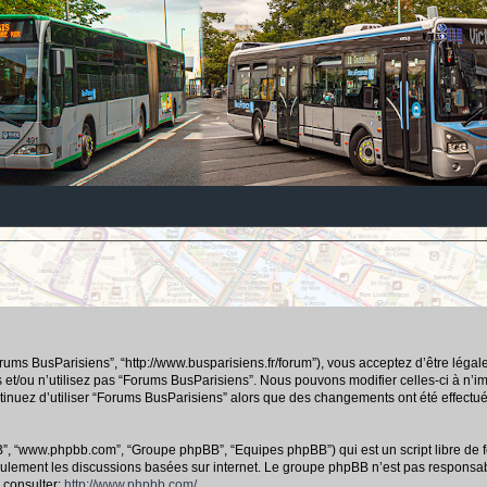
orums BusParisiens”, “http://www.busparisiens.fr/forum”), vous acceptez d’être lég
 et/ou n’utilisez pas “Forums BusParisiens”. Nous pouvons modifier celles-ci à n’
continuez d’utiliser “Forums BusParisiens” alors que des changements ont été effec
hpBB”, “www.phpbb.com”, “Groupe phpBB”, “Equipes phpBB”) qui est un script libre de f
e seulement les discussions basées sur internet. Le groupe phpBB n’est pas respo
 consulter:
http://www.phpbb.com/
.