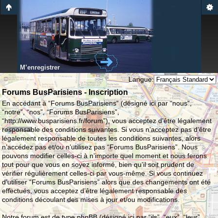
M’enregistrer
Langue:
Forums BusParisiens - Inscription
En accédant à “Forums BusParisiens” (désigné ici par “nous”,
“notre”, “nos”, “Forums BusParisiens”,
“http://www.busparisiens.fr/forum”), vous acceptez d’être légalement
responsable des conditions suivantes. Si vous n’acceptez pas d’être
légalement responsable de toutes les conditions suivantes, alors
n’accédez pas et/ou n’utilisez pas “Forums BusParisiens”. Nous
pouvons modifier celles-ci à n’importe quel moment et nous ferons
tout pour que vous en soyez informé, bien qu’il soit prudent de
vérifier régulièrement celles-ci par vous-même. Si vous continuez
d’utiliser “Forums BusParisiens” alors que des changements ont été
effectués, vous acceptez d’être légalement responsable des
conditions découlant des mises à jour et/ou modifications.
Notre forum est de type phpBB (désigné ici par “ils”, “eux”, “leur”,