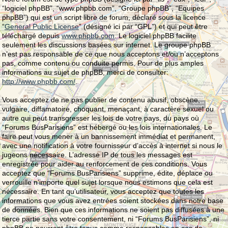
“logiciel phpBB”, “www.phpbb.com”, “Groupe phpBB”, “Equipes
phpBB”) qui est un script libre de forum, déclaré sous la licence
“
General Public License
” (désigné ici par “GPL”) et qui peut être
téléchargé depuis
www.phpbb.com
. Le logiciel phpBB facilite
seulement les discussions basées sur internet. Le groupe phpBB
n’est pas responsable de ce que nous acceptons et/ou n’acceptons
pas, comme contenu ou conduite permis. Pour de plus amples
informations au sujet de phpBB, merci de consulter:
http://www.phpbb.com/
.
Vous acceptez de ne pas publier de contenu abusif, obscène,
vulgaire, diffamatoire, choquant, menaçant, à caractère sexuel ou
autre qui peut transgresser les lois de votre pays, du pays où
“Forums BusParisiens” est hébergé ou les lois internationales. Le
faire peut vous mener à un bannissement immédiat et permanent,
avec une notification à votre fournisseur d’accès à internet si nous le
jugeons nécessaire. L’adresse IP de tous les messages est
enregistrée pour aider au renforcement de ces conditions. Vous
acceptez que “Forums BusParisiens” supprime, édite, déplace ou
verrouille n’importe quel sujet lorsque nous estimons que cela est
nécessaire. En tant qu’utilisateur, vous acceptez que toutes les
informations que vous avez entrées soient stockées dans notre base
de données. Bien que ces informations ne soient pas diffusées à une
tierce partie sans votre consentement, ni “Forums BusParisiens”, ni