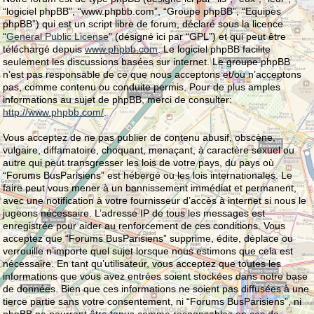
“logiciel phpBB”, “www.phpbb.com”, “Groupe phpBB”, “Equipes
phpBB”) qui est un script libre de forum, déclaré sous la licence
“
General Public License
” (désigné ici par “GPL”) et qui peut être
téléchargé depuis
www.phpbb.com
. Le logiciel phpBB facilite
seulement les discussions basées sur internet. Le groupe phpBB
n’est pas responsable de ce que nous acceptons et/ou n’acceptons
pas, comme contenu ou conduite permis. Pour de plus amples
informations au sujet de phpBB, merci de consulter:
http://www.phpbb.com/
.
Vous acceptez de ne pas publier de contenu abusif, obscène,
vulgaire, diffamatoire, choquant, menaçant, à caractère sexuel ou
autre qui peut transgresser les lois de votre pays, du pays où
“Forums BusParisiens” est hébergé ou les lois internationales. Le
faire peut vous mener à un bannissement immédiat et permanent,
avec une notification à votre fournisseur d’accès à internet si nous le
jugeons nécessaire. L’adresse IP de tous les messages est
enregistrée pour aider au renforcement de ces conditions. Vous
acceptez que “Forums BusParisiens” supprime, édite, déplace ou
verrouille n’importe quel sujet lorsque nous estimons que cela est
nécessaire. En tant qu’utilisateur, vous acceptez que toutes les
informations que vous avez entrées soient stockées dans notre base
de données. Bien que ces informations ne soient pas diffusées à une
tierce partie sans votre consentement, ni “Forums BusParisiens”, ni