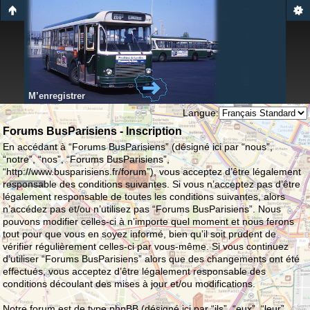
M’enregistrer
Langue:
Forums BusParisiens - Inscription
En accédant à “Forums BusParisiens” (désigné ici par “nous”,
“notre”, “nos”, “Forums BusParisiens”,
“http://www.busparisiens.fr/forum”), vous acceptez d’être légalement
responsable des conditions suivantes. Si vous n’acceptez pas d’être
légalement responsable de toutes les conditions suivantes, alors
n’accédez pas et/ou n’utilisez pas “Forums BusParisiens”. Nous
pouvons modifier celles-ci à n’importe quel moment et nous ferons
tout pour que vous en soyez informé, bien qu’il soit prudent de
vérifier régulièrement celles-ci par vous-même. Si vous continuez
d’utiliser “Forums BusParisiens” alors que des changements ont été
effectués, vous acceptez d’être légalement responsable des
conditions découlant des mises à jour et/ou modifications.
Notre forum est de type phpBB (désigné ici par “ils”, “eux”, “leur”,