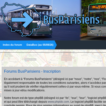
Index du forum
DataBus (au 05/08/26)
Forums BusParisiens - Inscription
En accédant à “Forums BusParisiens” (désigné ici par “nous”, “notre”, “nos”, “F
légalement responsable de toutes les conditions suivantes, alors n’accédez pas
qu’il soit prudent de vérifier régulièrement celles-ci par vous-même. Si vous 
mises à jour et/ou modifications.
Notre forum est de type phpBB (désigné ici par “ils”, “eux”, “leur”, “logiciel p
et qui peut être téléchargé depuis
www.phpbb.com
. Le logiciel phpBB facilit
conduite permis. Pour de plus amples informations au sujet de phpBB, merci de