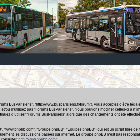
orums BusParisiens”, “http://www.busparisiens.fr/forum”), vous acceptez d’être lég
 et/ou n’utilisez pas “Forums BusParisiens”. Nous pouvons modifier celles-ci à n’
continuez d’utiliser “Forums BusParisiens” alors que des changements ont été effec
hpBB”, “www.phpbb.com”, “Groupe phpBB”, “Equipes phpBB”) qui est un script libre de f
e seulement les discussions basées sur internet. Le groupe phpBB n’est pas respo
 consulter:
http://www.phpbb.com/
.