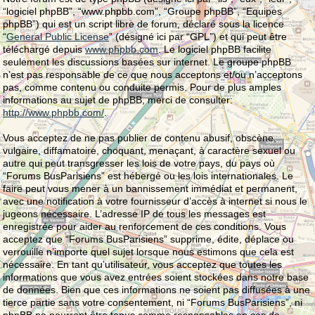
“logiciel phpBB”, “www.phpbb.com”, “Groupe phpBB”, “Equipes
phpBB”) qui est un script libre de forum, déclaré sous la licence
“
General Public License
” (désigné ici par “GPL”) et qui peut être
téléchargé depuis
www.phpbb.com
. Le logiciel phpBB facilite
seulement les discussions basées sur internet. Le groupe phpBB
n’est pas responsable de ce que nous acceptons et/ou n’acceptons
pas, comme contenu ou conduite permis. Pour de plus amples
informations au sujet de phpBB, merci de consulter:
http://www.phpbb.com/
.
Vous acceptez de ne pas publier de contenu abusif, obscène,
vulgaire, diffamatoire, choquant, menaçant, à caractère sexuel ou
autre qui peut transgresser les lois de votre pays, du pays où
“Forums BusParisiens” est hébergé ou les lois internationales. Le
faire peut vous mener à un bannissement immédiat et permanent,
avec une notification à votre fournisseur d’accès à internet si nous le
jugeons nécessaire. L’adresse IP de tous les messages est
enregistrée pour aider au renforcement de ces conditions. Vous
acceptez que “Forums BusParisiens” supprime, édite, déplace ou
verrouille n’importe quel sujet lorsque nous estimons que cela est
nécessaire. En tant qu’utilisateur, vous acceptez que toutes les
informations que vous avez entrées soient stockées dans notre base
de données. Bien que ces informations ne soient pas diffusées à une
tierce partie sans votre consentement, ni “Forums BusParisiens”, ni