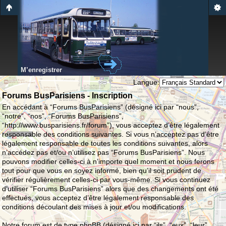
M’enregistrer
Langue:
Forums BusParisiens - Inscription
En accédant à “Forums BusParisiens” (désigné ici par “nous”,
“notre”, “nos”, “Forums BusParisiens”,
“http://www.busparisiens.fr/forum”), vous acceptez d’être légalement
responsable des conditions suivantes. Si vous n’acceptez pas d’être
légalement responsable de toutes les conditions suivantes, alors
n’accédez pas et/ou n’utilisez pas “Forums BusParisiens”. Nous
pouvons modifier celles-ci à n’importe quel moment et nous ferons
tout pour que vous en soyez informé, bien qu’il soit prudent de
vérifier régulièrement celles-ci par vous-même. Si vous continuez
d’utiliser “Forums BusParisiens” alors que des changements ont été
effectués, vous acceptez d’être légalement responsable des
conditions découlant des mises à jour et/ou modifications.
Notre forum est de type phpBB (désigné ici par “ils”, “eux”, “leur”,