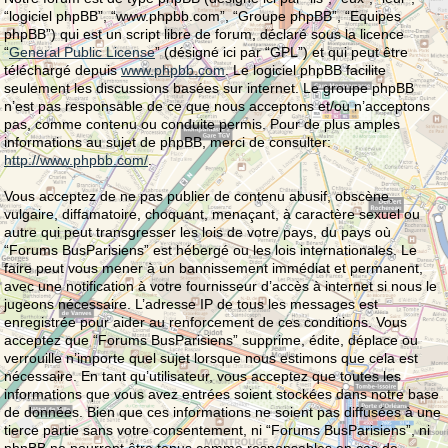
“logiciel phpBB”, “www.phpbb.com”, “Groupe phpBB”, “Equipes
phpBB”) qui est un script libre de forum, déclaré sous la licence
“
General Public License
” (désigné ici par “GPL”) et qui peut être
téléchargé depuis
www.phpbb.com
. Le logiciel phpBB facilite
seulement les discussions basées sur internet. Le groupe phpBB
n’est pas responsable de ce que nous acceptons et/ou n’acceptons
pas, comme contenu ou conduite permis. Pour de plus amples
informations au sujet de phpBB, merci de consulter:
http://www.phpbb.com/
.
Vous acceptez de ne pas publier de contenu abusif, obscène,
vulgaire, diffamatoire, choquant, menaçant, à caractère sexuel ou
autre qui peut transgresser les lois de votre pays, du pays où
“Forums BusParisiens” est hébergé ou les lois internationales. Le
faire peut vous mener à un bannissement immédiat et permanent,
avec une notification à votre fournisseur d’accès à internet si nous le
jugeons nécessaire. L’adresse IP de tous les messages est
enregistrée pour aider au renforcement de ces conditions. Vous
acceptez que “Forums BusParisiens” supprime, édite, déplace ou
verrouille n’importe quel sujet lorsque nous estimons que cela est
nécessaire. En tant qu’utilisateur, vous acceptez que toutes les
informations que vous avez entrées soient stockées dans notre base
de données. Bien que ces informations ne soient pas diffusées à une
tierce partie sans votre consentement, ni “Forums BusParisiens”, ni