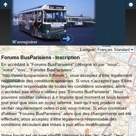
M’enregistrer
Langue:
Forums BusParisiens - Inscription
En accédant à “Forums BusParisiens” (désigné ici par “nous”,
“notre”, “nos”, “Forums BusParisiens”,
“http://www.busparisiens.fr/forum”), vous acceptez d’être légalement
responsable des conditions suivantes. Si vous n’acceptez pas d’être
légalement responsable de toutes les conditions suivantes, alors
n’accédez pas et/ou n’utilisez pas “Forums BusParisiens”. Nous
pouvons modifier celles-ci à n’importe quel moment et nous ferons
tout pour que vous en soyez informé, bien qu’il soit prudent de
vérifier régulièrement celles-ci par vous-même. Si vous continuez
d’utiliser “Forums BusParisiens” alors que des changements ont été
effectués, vous acceptez d’être légalement responsable des
conditions découlant des mises à jour et/ou modifications.
Notre forum est de type phpBB (désigné ici par “ils”, “eux”, “leur”,