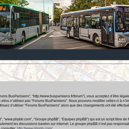
orums BusParisiens”, “http://www.busparisiens.fr/forum”), vous acceptez d’être lég
 et/ou n’utilisez pas “Forums BusParisiens”. Nous pouvons modifier celles-ci à n’
continuez d’utiliser “Forums BusParisiens” alors que des changements ont été effec
hpBB”, “www.phpbb.com”, “Groupe phpBB”, “Equipes phpBB”) qui est un script libre de f
e seulement les discussions basées sur internet. Le groupe phpBB n’est pas respo
 consulter:
http://www.phpbb.com/
.