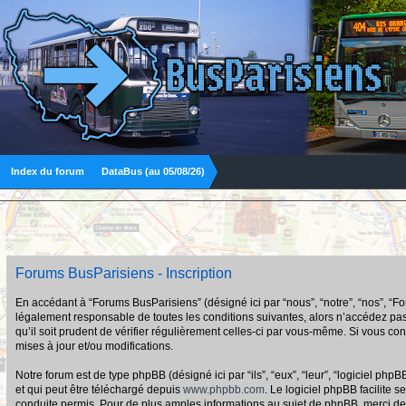
Index du forum
DataBus (au 05/08/26)
Forums BusParisiens - Inscription
En accédant à “Forums BusParisiens” (désigné ici par “nous”, “notre”, “nos”, “F
légalement responsable de toutes les conditions suivantes, alors n’accédez pas
qu’il soit prudent de vérifier régulièrement celles-ci par vous-même. Si vous 
mises à jour et/ou modifications.
Notre forum est de type phpBB (désigné ici par “ils”, “eux”, “leur”, “logiciel p
et qui peut être téléchargé depuis
www.phpbb.com
. Le logiciel phpBB facilit
conduite permis. Pour de plus amples informations au sujet de phpBB, merci de