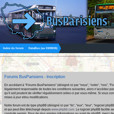
Index du forum
DataBus (au 03/08/26)
Forums BusParisiens - Inscription
En accédant à “Forums BusParisiens” (désigné ici par “nous”, “notre”, “nos”, “F
légalement responsable de toutes les conditions suivantes, alors n’accédez pas
qu’il soit prudent de vérifier régulièrement celles-ci par vous-même. Si vous 
mises à jour et/ou modifications.
Notre forum est de type phpBB (désigné ici par “ils”, “eux”, “leur”, “logiciel p
et qui peut être téléchargé depuis
www.phpbb.com
. Le logiciel phpBB facilit
conduite permis. Pour de plus amples informations au sujet de phpBB, merci de