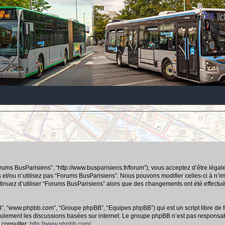
orums BusParisiens”, “http://www.busparisiens.fr/forum”), vous acceptez d’être lég
 et/ou n’utilisez pas “Forums BusParisiens”. Nous pouvons modifier celles-ci à n’
continuez d’utiliser “Forums BusParisiens” alors que des changements ont été effec
hpBB”, “www.phpbb.com”, “Groupe phpBB”, “Equipes phpBB”) qui est un script libre de f
e seulement les discussions basées sur internet. Le groupe phpBB n’est pas respo
 consulter:
http://www.phpbb.com/
.