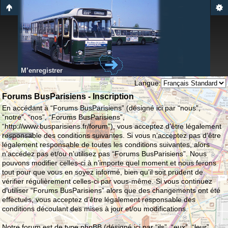
M’enregistrer
Langue:
Forums BusParisiens - Inscription
En accédant à “Forums BusParisiens” (désigné ici par “nous”,
“notre”, “nos”, “Forums BusParisiens”,
“http://www.busparisiens.fr/forum”), vous acceptez d’être légalement
responsable des conditions suivantes. Si vous n’acceptez pas d’être
légalement responsable de toutes les conditions suivantes, alors
n’accédez pas et/ou n’utilisez pas “Forums BusParisiens”. Nous
pouvons modifier celles-ci à n’importe quel moment et nous ferons
tout pour que vous en soyez informé, bien qu’il soit prudent de
vérifier régulièrement celles-ci par vous-même. Si vous continuez
d’utiliser “Forums BusParisiens” alors que des changements ont été
effectués, vous acceptez d’être légalement responsable des
conditions découlant des mises à jour et/ou modifications.
Notre forum est de type phpBB (désigné ici par “ils”, “eux”, “leur”,