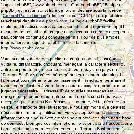
“logiciel phpBB”, “www.phpbb.com”, “Groupe phpBB”, “Equipes
phpBB”) qui est un script libre de forum, déclaré sous la licence
“
General Public License
” (désigné ici par “GPL”) et qui peut être
téléchargé depuis
www.phpbb.com
. Le logiciel phpBB facilite
seulement les discussions basées sur internet. Le groupe phpBB
n’est pas responsable de ce que nous acceptons et/ou n’acceptons
pas, comme contenu ou conduite permis. Pour de plus amples
informations au sujet de phpBB, merci de consulter:
http://www.phpbb.com/
.
Vous acceptez de ne pas publier de contenu abusif, obscène,
vulgaire, diffamatoire, choquant, menaçant, à caractère sexuel ou
autre qui peut transgresser les lois de votre pays, du pays où
“Forums BusParisiens” est hébergé ou les lois internationales. Le
faire peut vous mener à un bannissement immédiat et permanent,
avec une notification à votre fournisseur d’accès à internet si nous le
jugeons nécessaire. L’adresse IP de tous les messages est
enregistrée pour aider au renforcement de ces conditions. Vous
acceptez que “Forums BusParisiens” supprime, édite, déplace ou
verrouille n’importe quel sujet lorsque nous estimons que cela est
nécessaire. En tant qu’utilisateur, vous acceptez que toutes les
informations que vous avez entrées soient stockées dans notre base
de données. Bien que ces informations ne soient pas diffusées à une
tierce partie sans votre consentement, ni “Forums BusParisiens”, ni