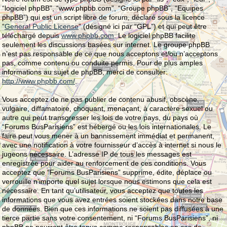
“logiciel phpBB”, “www.phpbb.com”, “Groupe phpBB”, “Equipes
phpBB”) qui est un script libre de forum, déclaré sous la licence
“
General Public License
” (désigné ici par “GPL”) et qui peut être
téléchargé depuis
www.phpbb.com
. Le logiciel phpBB facilite
seulement les discussions basées sur internet. Le groupe phpBB
n’est pas responsable de ce que nous acceptons et/ou n’acceptons
pas, comme contenu ou conduite permis. Pour de plus amples
informations au sujet de phpBB, merci de consulter:
http://www.phpbb.com/
.
Vous acceptez de ne pas publier de contenu abusif, obscène,
vulgaire, diffamatoire, choquant, menaçant, à caractère sexuel ou
autre qui peut transgresser les lois de votre pays, du pays où
“Forums BusParisiens” est hébergé ou les lois internationales. Le
faire peut vous mener à un bannissement immédiat et permanent,
avec une notification à votre fournisseur d’accès à internet si nous le
jugeons nécessaire. L’adresse IP de tous les messages est
enregistrée pour aider au renforcement de ces conditions. Vous
acceptez que “Forums BusParisiens” supprime, édite, déplace ou
verrouille n’importe quel sujet lorsque nous estimons que cela est
nécessaire. En tant qu’utilisateur, vous acceptez que toutes les
informations que vous avez entrées soient stockées dans notre base
de données. Bien que ces informations ne soient pas diffusées à une
tierce partie sans votre consentement, ni “Forums BusParisiens”, ni