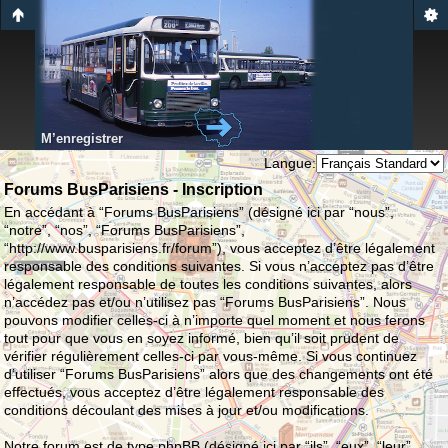
M’enregistrer
Langue:
Forums BusParisiens - Inscription
En accédant à “Forums BusParisiens” (désigné ici par “nous”,
“notre”, “nos”, “Forums BusParisiens”,
“http://www.busparisiens.fr/forum”), vous acceptez d’être légalement
responsable des conditions suivantes. Si vous n’acceptez pas d’être
légalement responsable de toutes les conditions suivantes, alors
n’accédez pas et/ou n’utilisez pas “Forums BusParisiens”. Nous
pouvons modifier celles-ci à n’importe quel moment et nous ferons
tout pour que vous en soyez informé, bien qu’il soit prudent de
vérifier régulièrement celles-ci par vous-même. Si vous continuez
d’utiliser “Forums BusParisiens” alors que des changements ont été
effectués, vous acceptez d’être légalement responsable des
conditions découlant des mises à jour et/ou modifications.
Notre forum est de type phpBB (désigné ici par “ils”, “eux”, “leur”,