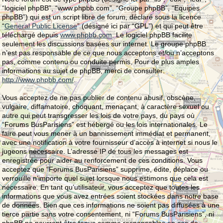
“logiciel phpBB”, “www.phpbb.com”, “Groupe phpBB”, “Equipes
phpBB”) qui est un script libre de forum, déclaré sous la licence
“
General Public License
” (désigné ici par “GPL”) et qui peut être
téléchargé depuis
www.phpbb.com
. Le logiciel phpBB facilite
seulement les discussions basées sur internet. Le groupe phpBB
n’est pas responsable de ce que nous acceptons et/ou n’acceptons
pas, comme contenu ou conduite permis. Pour de plus amples
informations au sujet de phpBB, merci de consulter:
http://www.phpbb.com/
.
Vous acceptez de ne pas publier de contenu abusif, obscène,
vulgaire, diffamatoire, choquant, menaçant, à caractère sexuel ou
autre qui peut transgresser les lois de votre pays, du pays où
“Forums BusParisiens” est hébergé ou les lois internationales. Le
faire peut vous mener à un bannissement immédiat et permanent,
avec une notification à votre fournisseur d’accès à internet si nous le
jugeons nécessaire. L’adresse IP de tous les messages est
enregistrée pour aider au renforcement de ces conditions. Vous
acceptez que “Forums BusParisiens” supprime, édite, déplace ou
verrouille n’importe quel sujet lorsque nous estimons que cela est
nécessaire. En tant qu’utilisateur, vous acceptez que toutes les
informations que vous avez entrées soient stockées dans notre base
de données. Bien que ces informations ne soient pas diffusées à une
tierce partie sans votre consentement, ni “Forums BusParisiens”, ni