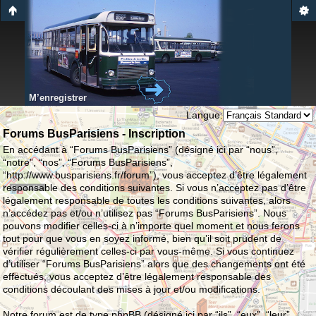
M’enregistrer
Langue:
Forums BusParisiens - Inscription
En accédant à “Forums BusParisiens” (désigné ici par “nous”,
“notre”, “nos”, “Forums BusParisiens”,
“http://www.busparisiens.fr/forum”), vous acceptez d’être légalement
responsable des conditions suivantes. Si vous n’acceptez pas d’être
légalement responsable de toutes les conditions suivantes, alors
n’accédez pas et/ou n’utilisez pas “Forums BusParisiens”. Nous
pouvons modifier celles-ci à n’importe quel moment et nous ferons
tout pour que vous en soyez informé, bien qu’il soit prudent de
vérifier régulièrement celles-ci par vous-même. Si vous continuez
d’utiliser “Forums BusParisiens” alors que des changements ont été
effectués, vous acceptez d’être légalement responsable des
conditions découlant des mises à jour et/ou modifications.
Notre forum est de type phpBB (désigné ici par “ils”, “eux”, “leur”,