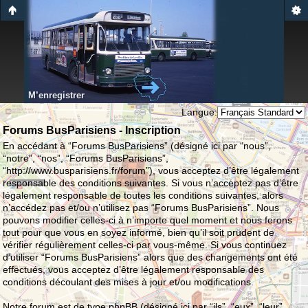
M’enregistrer
Langue:
Forums BusParisiens - Inscription
En accédant à “Forums BusParisiens” (désigné ici par “nous”,
“notre”, “nos”, “Forums BusParisiens”,
“http://www.busparisiens.fr/forum”), vous acceptez d’être légalement
responsable des conditions suivantes. Si vous n’acceptez pas d’être
légalement responsable de toutes les conditions suivantes, alors
n’accédez pas et/ou n’utilisez pas “Forums BusParisiens”. Nous
pouvons modifier celles-ci à n’importe quel moment et nous ferons
tout pour que vous en soyez informé, bien qu’il soit prudent de
vérifier régulièrement celles-ci par vous-même. Si vous continuez
d’utiliser “Forums BusParisiens” alors que des changements ont été
effectués, vous acceptez d’être légalement responsable des
conditions découlant des mises à jour et/ou modifications.
Notre forum est de type phpBB (désigné ici par “ils”, “eux”, “leur”,