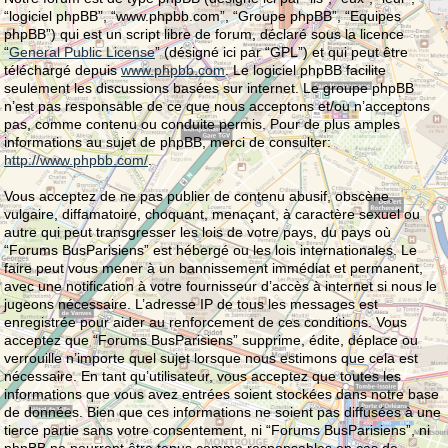
“logiciel phpBB”, “www.phpbb.com”, “Groupe phpBB”, “Equipes
phpBB”) qui est un script libre de forum, déclaré sous la licence
“
General Public License
” (désigné ici par “GPL”) et qui peut être
téléchargé depuis
www.phpbb.com
. Le logiciel phpBB facilite
seulement les discussions basées sur internet. Le groupe phpBB
n’est pas responsable de ce que nous acceptons et/ou n’acceptons
pas, comme contenu ou conduite permis. Pour de plus amples
informations au sujet de phpBB, merci de consulter:
http://www.phpbb.com/
.
Vous acceptez de ne pas publier de contenu abusif, obscène,
vulgaire, diffamatoire, choquant, menaçant, à caractère sexuel ou
autre qui peut transgresser les lois de votre pays, du pays où
“Forums BusParisiens” est hébergé ou les lois internationales. Le
faire peut vous mener à un bannissement immédiat et permanent,
avec une notification à votre fournisseur d’accès à internet si nous le
jugeons nécessaire. L’adresse IP de tous les messages est
enregistrée pour aider au renforcement de ces conditions. Vous
acceptez que “Forums BusParisiens” supprime, édite, déplace ou
verrouille n’importe quel sujet lorsque nous estimons que cela est
nécessaire. En tant qu’utilisateur, vous acceptez que toutes les
informations que vous avez entrées soient stockées dans notre base
de données. Bien que ces informations ne soient pas diffusées à une
tierce partie sans votre consentement, ni “Forums BusParisiens”, ni