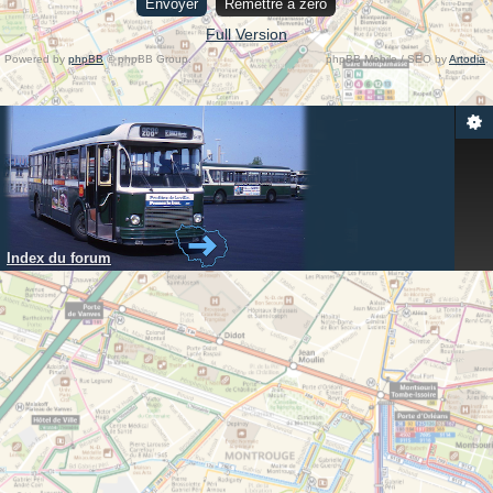
Full Version
Powered by
phpBB
© phpBB Group.
phpBB Mobile / SEO by
Artodia
.
Index du forum