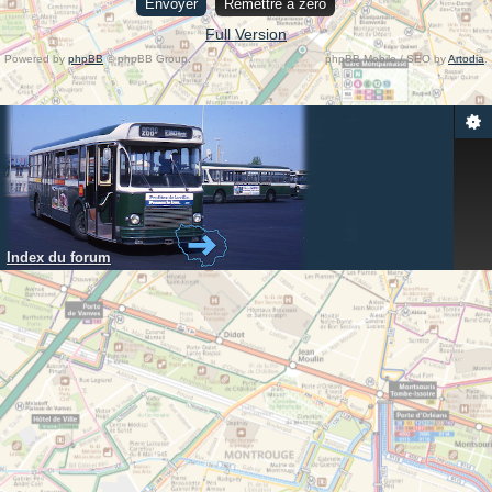
Full Version
Powered by
phpBB
© phpBB Group.
phpBB Mobile / SEO by
Artodia
.
Index du forum