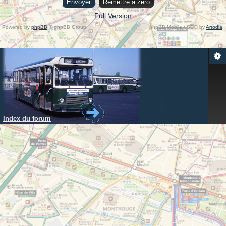
Full Version
Powered by
phpBB
© phpBB Group.
phpBB Mobile / SEO by
Artodia
.
Index du forum